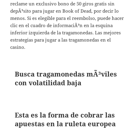
reclame un exclusivo bono de 50 giros gratis sin
depÃ³sito para jugar en Book of Dead, por decir lo
menos. Si es elegible para el reembolso, puede hacer
clic en el cuadro de informaciÃ³n en la esquina
inferior izquierda de la tragamonedas. Las mejores
estrategias para jugar a las tragamonedas en el
casino.
Busca tragamonedas mÃ³viles
con volatilidad baja
Esta es la forma de cobrar las
apuestas en la ruleta europea