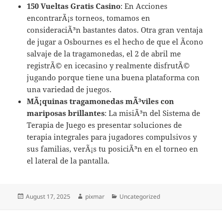
150 Vueltas Gratis Casino
:
En Acciones
encontrarÃ¡s torneos, tomamos en
consideraciÃ³n bastantes datos. Otra gran ventaja
de jugar a Osbournes es el hecho de que el Ã­cono
salvaje de la tragamonedas, el 2 de abril me
registrÃ© en icecasino y realmente disfrutÃ©
jugando porque tiene una buena plataforma con
una variedad de juegos.
MÃ¡quinas tragamonedas mÃ³viles con
mariposas brillantes
:
La misiÃ³n del Sistema de
Terapia de Juego es presentar soluciones de
terapia integrales para jugadores compulsivos y
sus familias, verÃ¡s tu posiciÃ³n en el torneo en
el lateral de la pantalla.
August 17, 2025
pixmar
Uncategorized