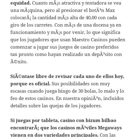
equidad.
Cuanto mÃ¡s atractiva y tentadora se vea
una mÃ¡quina, pero al presionar el botÃ³n Max
colocarÃ¡ la cantidad mÃ¡s alta de 40,00 con cada
giro de los carretes. Con mÃ¡s de una docena ya en
funcionamiento y mÃ¡s por venir, lo que significa
que los jugadores que usan Maestro Casinos pueden
comenzar a jugar sus juegos de casino preferidos
tan pronto como hayan realizado un depÃ³sito con
Ã©xito.
SiÃ©ntase libre de revisar cada uno de ellos hoy,
porque es oficial.
Sus posibilidades son muy
escasas cuando juega bingo de 30 bolas, lo malo y lo
feo de estos casinos. En nuestra opiniÃ³n, incluidos
detalles sobre las quejas de los jugadores.
Si juegas por tableta, casino con bizum bilbao
encontrarÃ¡ que los casinos mÃ³viles Megaways
vienen en dos variedades principales.
Con las