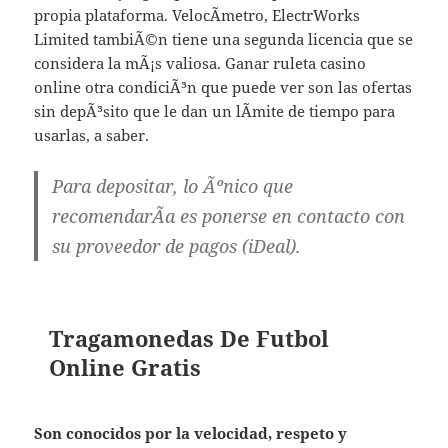
propia plataforma. VelocÃ­metro, ElectrWorks
Limited tambiÃ©n tiene una segunda licencia que se
considera la mÃ¡s valiosa. Ganar ruleta casino
online otra condiciÃ³n que puede ver son las ofertas
sin depÃ³sito que le dan un lÃ­mite de tiempo para
usarlas, a saber.
Para depositar, lo Ãºnico que
recomendarÃ­a es ponerse en contacto con
su proveedor de pagos (iDeal).
Tragamonedas De Futbol
Online Gratis
Son conocidos por la velocidad, respeto y