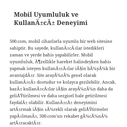
Mobil Uyumluluk ve
KullanÄ±cÄ± Deneyimi
500.com, mobil cihazlarla uyumlu bir web sitesine
sahiptir. Bu sayede, kullanÄ±cÄ±lar istedikleri
zaman ve yerde bahis yapabilirler. Mobil
uyumluluk, Ã¶zellikle hareket halindeyken bahis
yapmak isteyen kullanÄ±cÄ±lar iÃ§in bÃ¼yÃ¼k bir
avantajdÄ±r. Site arayÃ¼zÃ¼ genel olarak
kullanÄ±cÄ± dostudur ve kolayca gezilebilir. Ancak,
bazÄ± kullanÄ±cÄ±lar iÃ§in arayÃ¼zÃ¼n daha da
geliÅŸtirilmesi ve daha sezgisel hale getirilmesi
faydalÄ± olabilir. KullanÄ±cÄ± deneyimini
artÄ±rmak iÃ§in sÃ¼rekli olarak geliÅŸtirmeler
yapÄ±lmasÄ±, 500.com’un rekabet gÃ¼cÃ¼nÃ¼
artÄ±racaktÄ±r.