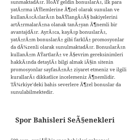
sunmaktadÄ±r. HoÅŸ geldin bonuslarÄ±, ilk para
yatÄ±rma iÅŸlemlerine Ã¶zel olarak sunulan ve
kullanÄ±cÄ±larÄ±n baÅŸlangÄ±Ã§ bakiyelerini
artÄ±rmalarÄ±na olanak tanÄ±yan Ã¶nemli bir
avantajdÄ±r. AyrÄ±ca, kayÄ±p bonuslarÄ±,
yatÄ±rÄ±m bonuslarÄ± gibi farklÄ± promosyonlar
da dÃ¼zenli olarak sunulmaktadÄ±r. BonuslarÄ±n
kullanÄ±m ÅŸartlarÄ± ve Ã§evrim gereksinimleri
hakkÄ±nda detaylÄ± bilgi almak iÃ§in sitenin
promosyonlar sayfasÄ±nÄ± ziyaret etmeniz ve ilgili
kurallarÄ± dikkatlice incelemeniz Ã¶nemlidir.
TÃ¼rkiye’deki bahis severlere Ã¶zel bonuslar da
sunulabilmektedir.
Spor Bahisleri SeÃ§enekleri