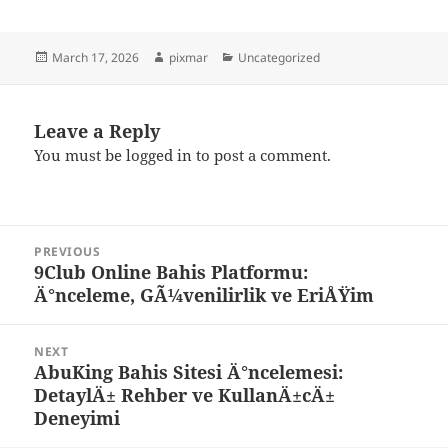
March 17, 2026
pixmar
Uncategorized
Leave a Reply
You must be
logged in
to post a comment.
PREVIOUS
9Club Online Bahis Platformu:
Previous
Ä°nceleme, GÃ¼venilirlik ve EriÅŸim
post:
NEXT
AbuKing Bahis Sitesi Ä°ncelemesi:
Next
DetaylÄ± Rehber ve KullanÄ±cÄ±
post:
Deneyimi