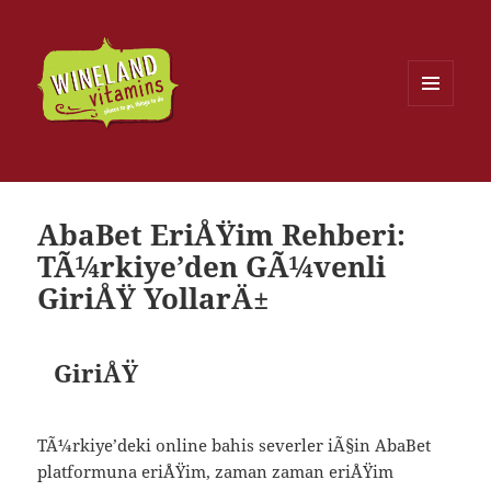
MENU
AND
WIDGETS
AbaBet EriÅŸim Rehberi:
TÃ¼rkiye’den GÃ¼venli
GiriÅŸ YollarÄ±
GiriÅŸ
TÃ¼rkiye’deki online bahis severler iÃ§in AbaBet
platformuna eriÅŸim, zaman zaman eriÅŸim