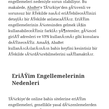
engellemeleri nedeniyle sorun olabiliyor. Bu
makalede,
AbaBet
‘e TÃ¼rkiye’den gÃ¼venli ve
sorunsuz bir ÅŸekilde nasÄ±l eriÅŸebileceÄŸinizi
detaylÄ± bir ÅŸekilde anlatacaÄŸÄ±z. EriÅŸim
engellemelerinin Ã¼stesinden gelmek iÃ§in
kullanabileceÄŸiniz farklÄ± yÃ¶ntemler, gÃ¼ncel
giriÅŸ adresleri ve VPN kullanÄ±mÄ± gibi konulara
deÄŸineceÄŸiz. AmaÃ§, AbaBet
kullanÄ±cÄ±larÄ±nÄ±n bahis keyfini kesintisiz bir
ÅŸekilde sÃ¼rdÃ¼rebilmelerini saÄŸlamaktÄ±r.
EriÅŸim Engellemelerinin
Nedenleri
TÃ¼rkiye’de online bahis sitelerine eriÅŸim
engellemeleri, genellikle yasal dÃ¼zenlemelerden