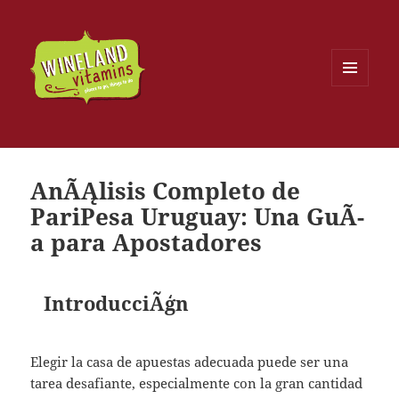
MENU
AND
WIDGETS
AnÃĄlisis Completo de
PariPesa Uruguay: Una GuÃ­
a para Apostadores
IntroducciÃģn
Elegir la casa de apuestas adecuada puede ser una
tarea desafiante, especialmente con la gran cantidad