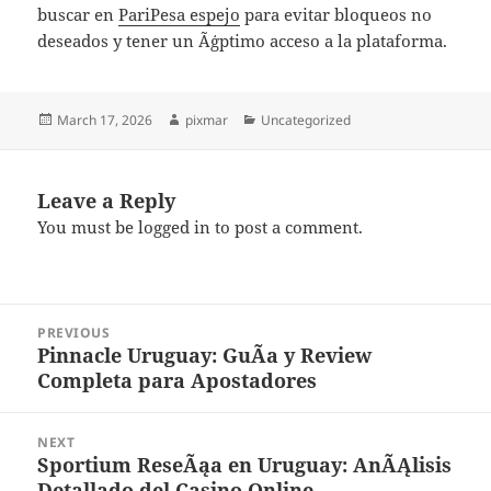
buscar en
PariPesa espejo
para evitar bloqueos no
deseados y tener un Ãģptimo acceso a la plataforma.
March 17, 2026
pixmar
Uncategorized
Leave a Reply
You must be
logged in
to post a comment.
PREVIOUS
Pinnacle Uruguay: GuÃ­a y Review
Previous
Completa para Apostadores
post:
NEXT
Sportium ReseÃąa en Uruguay: AnÃĄlisis
Next
Detallado del Casino Online
post: