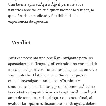
Una buena aplicaciÃģn mÃģvil permite a los
usuarios apostar en cualquier momento y lugar, lo
que aÃąade comodidad y flexibilidad a la
experiencia de apuestas.
Verdict
PariPesa presenta una opciÃģn intrigante para los
apostadores en Uruguay, ofreciendo una variedad de
mercados deportivos, funciones de apuestas en vivo
y una interfaz fÃĄcil de usar. Sin embargo, es
crucial investigar a fondo los tÃĐrminos y
condiciones de los bonos y promociones, asÃ­ como
la calidad y compatibilidad de la aplicaciÃģn mÃģvil
antes de tomar una decisiÃģn. Como nota final, al
evaluar las opciones disponibles en Uruguay, debes