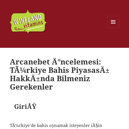
MENU
AND
WIDGETS
Arcanebet Ä°ncelemesi:
TÃ¼rkiye Bahis PiyasasÄ±
HakkÄ±nda Bilmeniz
Gerekenler
GiriÅŸ
TÃ¼rkiye’de bahis oynamak isteyenler iÃ§in