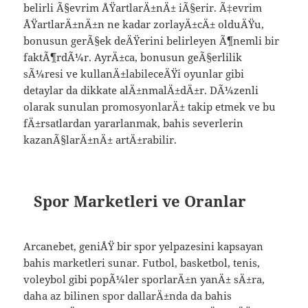
belirli Ã§evrim ÅŸartlarÄ±nÄ± iÃ§erir. Ã‡evrim
ÅŸartlarÄ±nÄ±n ne kadar zorlayÄ±cÄ± olduÄŸu,
bonusun gerÃ§ek deÄŸerini belirleyen Ã¶nemli bir
faktÃ¶rdÃ¼r. AyrÄ±ca, bonusun geÃ§erlilik
sÃ¼resi ve kullanÄ±labileceÄŸi oyunlar gibi
detaylar da dikkate alÄ±nmalÄ±dÄ±r. DÃ¼zenli
olarak sunulan promosyonlarÄ± takip etmek ve bu
fÄ±rsatlardan yararlanmak, bahis severlerin
kazanÃ§larÄ±nÄ± artÄ±rabilir.
Spor Marketleri ve Oranlar
Arcanebet, geniÅŸ bir spor yelpazesini kapsayan
bahis marketleri sunar. Futbol, basketbol, tenis,
voleybol gibi popÃ¼ler sporlarÄ±n yanÄ± sÄ±ra,
daha az bilinen spor dallarÄ±nda da bahis