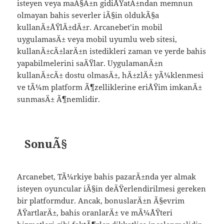
isteyen veya maÃ§Ä±n gidiÅŸatÄ±ndan memnun
olmayan bahis severler iÃ§in oldukÃ§a
kullanÄ±ÅŸlÄ±dÄ±r. Arcanebet’in mobil
uygulamasÄ± veya mobil uyumlu web sitesi,
kullanÄ±cÄ±larÄ±n istedikleri zaman ve yerde bahis
yapabilmelerini saÄŸlar. UygulamanÄ±n
kullanÄ±cÄ± dostu olmasÄ±, hÄ±zlÄ± yÃ¼klenmesi
ve tÃ¼m platform Ã¶zelliklerine eriÅŸim imkanÄ±
sunmasÄ± Ã¶nemlidir.
SonuÃ§
Arcanebet, TÃ¼rkiye bahis pazarÄ±nda yer almak
isteyen oyuncular iÃ§in deÄŸerlendirilmesi gereken
bir platformdur. Ancak, bonuslarÄ±n Ã§evrim
ÅŸartlarÄ±, bahis oranlarÄ± ve mÃ¼ÅŸteri