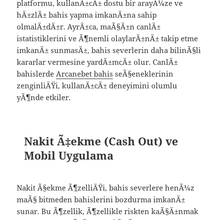
platformu, kullanÄ±cÄ± dostu bir arayÃ¼ze ve
hÄ±zlÄ± bahis yapma imkanÄ±na sahip
olmalÄ±dÄ±r. AyrÄ±ca, maÃ§Ä±n canlÄ±
istatistiklerini ve Ã¶nemli olaylarÄ±nÄ± takip etme
imkanÄ± sunmasÄ±, bahis severlerin daha bilinÃ§li
kararlar vermesine yardÄ±mcÄ± olur. CanlÄ±
bahislerde
Arcanebet bahis
seÃ§eneklerinin
zenginliÄŸi, kullanÄ±cÄ± deneyimini olumlu
yÃ¶nde etkiler.
Nakit Ã‡ekme (Cash Out) ve
Mobil Uygulama
Nakit Ã§ekme Ã¶zelliÄŸi, bahis severlere henÃ¼z
maÃ§ bitmeden bahislerini bozdurma imkanÄ±
sunar. Bu Ã¶zellik, Ã¶zellikle riskten kaÃ§Ä±nmak