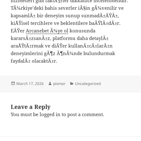
hizmetleri gibi faktÃ¶rler dikkatlice incelenmelidir.
TÃ¼rkiye’deki bahis severler iÃ§in gÃ¼venilir ve
kapsamlÄ± bir deneyim sunup sunmadÄ±ÄŸÄ±,
kiÅŸisel tercihlere ve beklentilere baÄŸlÄ±dÄ±r.
EÄŸer
Arcanebet Ã¼ye ol
konusunda
kararsÄ±zsanÄ±z, platformu daha detaylÄ±
araÅŸtÄ±rmak ve diÄŸer kullanÄ±cÄ±larÄ±n
deneyimlerini gÃ¶z Ã¶nÃ¼nde bulundurmak
faydalÄ± olacaktÄ±r.
March 17, 2026
pixmar
Uncategorized
Leave a Reply
You must be
logged in
to post a comment.