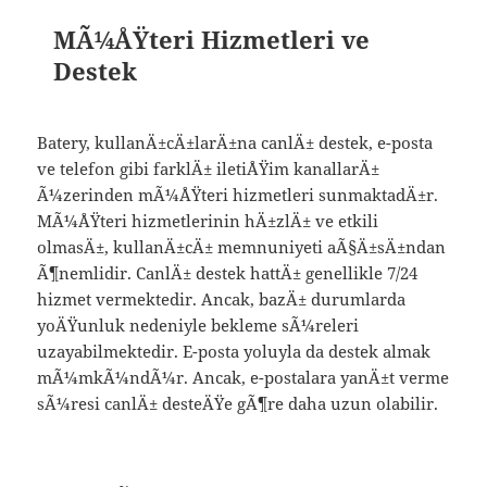
MÃ¼ÅŸteri Hizmetleri ve
Destek
Batery, kullanÄ±cÄ±larÄ±na canlÄ± destek, e-posta
ve telefon gibi farklÄ± iletiÅŸim kanallarÄ±
Ã¼zerinden mÃ¼ÅŸteri hizmetleri sunmaktadÄ±r.
MÃ¼ÅŸteri hizmetlerinin hÄ±zlÄ± ve etkili
olmasÄ±, kullanÄ±cÄ± memnuniyeti aÃ§Ä±sÄ±ndan
Ã¶nemlidir. CanlÄ± destek hattÄ± genellikle 7/24
hizmet vermektedir. Ancak, bazÄ± durumlarda
yoÄŸunluk nedeniyle bekleme sÃ¼releri
uzayabilmektedir. E-posta yoluyla da destek almak
mÃ¼mkÃ¼ndÃ¼r. Ancak, e-postalara yanÄ±t verme
sÃ¼resi canlÄ± desteÄŸe gÃ¶re daha uzun olabilir.