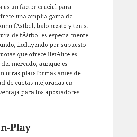
 es un factor crucial para
 ofrece una amplia gama de
omo fÃštbol, baloncesto y tenis,
ura de fÃštbol es especialmente
mundo, incluyendo por supuesto
cuotas que ofrece BetAlice es
a del mercado, aunque es
n otras plataformas antes de
dad de cuotas mejoradas en
ventaja para los apostadores.
In-Play