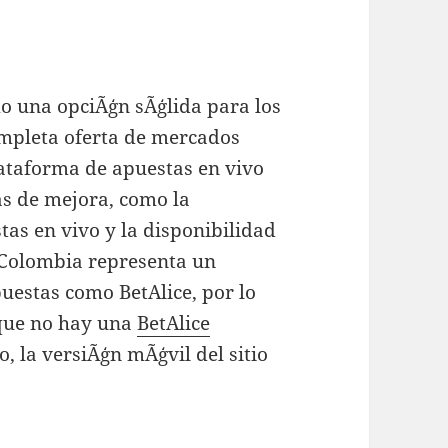
o una opciÃģn sÃģlida para los
mpleta oferta de mercados
lataforma de apuestas en vivo
as de mejora, como la
tas en vivo y la disponibilidad
 Colombia representa un
estas como BetAlice, por lo
nque no hay una
BetAlice
 la versiÃģn mÃģvil del sitio