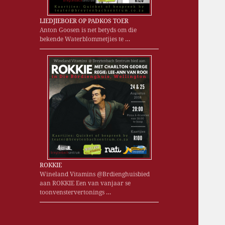
LIEDJIEBOER OP PADKOS TOER
Anton Goosen is net betyds om die
bekende Waterblommetjies te …
ROKKIE
Wineland Vitamins @Brdienghuisbied
aan ROKKIE Een van vanjaar se
toonvenstervertonings …