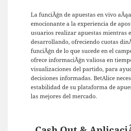
La funciÃģn de apuestas en vivo aÃ
emocionante a la experiencia de apost
usuarios realizar apuestas mientras e
desarrollando, ofreciendo cuotas di
funciÃģn de lo que sucede en el camp
ofrece informaciÃģn valiosa en tiempo
visualizaciones del partido, para ayu
decisiones informadas. BetAlice neces
estabilidad de su plataforma de apue
las mejores del mercado.
Cash Out & Aplicac