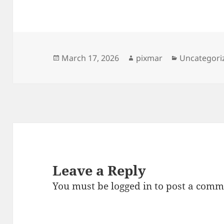
March 17, 2026
pixmar
Uncategori
Leave a Reply
You must be
logged in
to post a comm