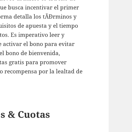
ue busca incentivar el primer
forma detalla los tÃĐrminos y
isitos de apuesta y el tiempo
tos. Es imperativo leer y
activar el bono para evitar
l bono de bienvenida,
tas gratis para promover
mo recompensa por la lealtad de
s & Cuotas