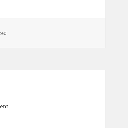
zed
ent.