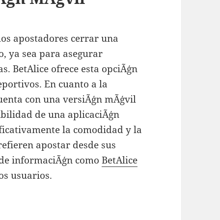
los apostadores cerrar una
to, ya sea para asegurar
. BetAlice ofrece esta opciÃģn
portivos. En cuanto a la
cuenta con una versiÃģn mÃģvil
ibilidad de una aplicaciÃģn
ficativamente la comodidad y la
refieren apostar desde sus
a de informaciÃģn como
BetAlice
os usuarios.