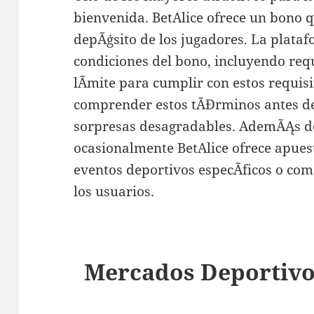
bienvenida. BetAlice ofrece un bono q
depÃģsito de los jugadores. La plata
condiciones del bono, incluyendo requ
lÃ­mite para cumplir con estos requisi
comprender estos tÃĐrminos antes de 
sorpresas desagradables. AdemÃĄs de
ocasionalmente BetAlice ofrece apues
eventos deportivos especÃ­ficos o co
los usuarios.
Mercados Deportivo