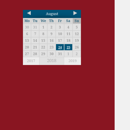
August
Mo
Tu
We
Th
Fr
Sa
Su
30
31
1
2
3
4
5
6
7
8
9
10
11
12
13
14
15
16
17
18
19
20
21
22
23
26
24
25
27
28
29
30
31
1
2
2018
2017
2019