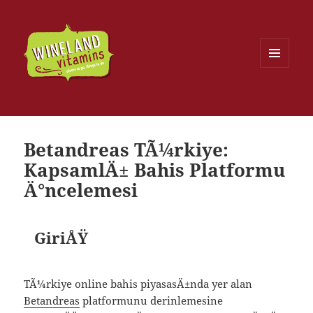
MENU
AND
WIDGETS
Betandreas TÃ¼rkiye:
KapsamlÄ± Bahis Platformu
Ä°ncelemesi
GiriÅŸ
TÃ¼rkiye online bahis piyasasÄ±nda yer alan
Betandreas
platformunu derinlemesine