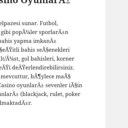
elpazesi sunar. Futbol,
i gibi popÃ¼ler sporlarÄ±n
 bahis yapma imkanÄ±
Ã§eÅŸitli bahis seÃ§enekleri
t/Ã¼st, gol bahisleri, korner
eÄŸi deÄŸerlendirebilirsiniz.
e mevcuttur, bÃ¶ylece maÃ§
Casino oyunlarÄ± sevenler iÃ§in
nlarÄ± (blackjack, rulet, poker
ulmaktadÄ±r.