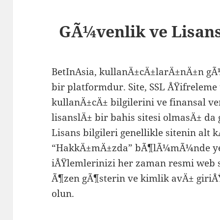
GÃ¼venlik ve Lisans 
BetInAsia, kullanÄ±cÄ±larÄ±nÄ±n gÃ
bir platformdur. Site, SSL ÅŸifreleme
kullanÄ±cÄ± bilgilerini ve finansal ve
lisanslÄ± bir bahis sitesi olmasÄ± da
Lisans bilgileri genellikle sitenin a
“HakkÄ±mÄ±zda” bÃ¶lÃ¼mÃ¼nde ye
iÅŸlemlerinizi her zaman resmi web
Ã¶zen gÃ¶sterin ve kimlik avÄ± giriÅ
olun.