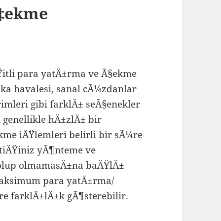
Ã‡ekme
Ÿitli para yatÄ±rma ve Ã§ekme
nka havalesi, sanal cÃ¼zdanlar
irimleri gibi farklÄ± seÃ§enekler
genellikle hÄ±zlÄ± bir
me iÅŸlemleri belirli bir sÃ¼re
§tiÄŸiniz yÃ¶nteme ve
lup olmamasÄ±na baÄŸlÄ±
maksimum para yatÄ±rma/
e farklÄ±lÄ±k gÃ¶sterebilir.