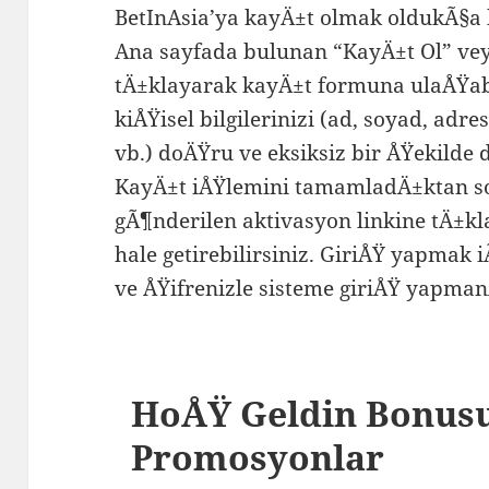
BetInAsia’ya kayÄ±t olmak oldukÃ§a b
Ana sayfada bulunan “KayÄ±t Ol” vey
tÄ±klayarak kayÄ±t formuna ulaÅŸabi
kiÅŸisel bilgilerinizi (ad, soyad, adr
vb.) doÄŸru ve eksiksiz bir ÅŸekild
KayÄ±t iÅŸlemini tamamladÄ±ktan son
gÃ¶nderilen aktivasyon linkine tÄ±k
hale getirebilirsiniz. GiriÅŸ yapmak
ve ÅŸifrenizle sisteme giriÅŸ yapmanÄ
HoÅŸ Geldin Bonusu
Promosyonlar