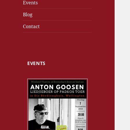
Events
Blog
Contact
EVENTS