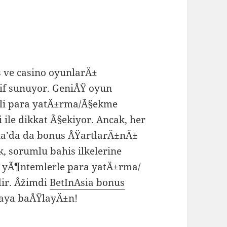
s ve casino oyunlarÄ±
tif sunuyor. GeniÅŸ oyun
itli para yatÄ±rma/Ã§ekme
ile dikkat Ã§ekiyor. Ancak, her
sia’da da bonus ÅŸartlarÄ±nÄ±
, sorumlu bahis ilkelerine
 yÃ¶ntemlerle para yatÄ±rma/
ir. Åžimdi
BetInAsia bonus
maya baÅŸlayÄ±n!