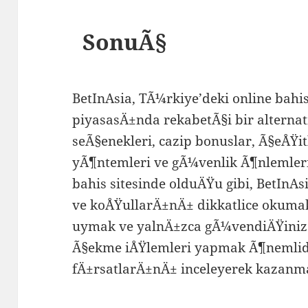
SonuÃ§
BetInAsia, TÃ¼rkiye’deki online bahi
piyasasÄ±nda rekabetÃ§i bir alterna
seÃ§enekleri, cazip bonuslar, Ã§eÅŸ
yÃ¶ntemleri ve gÃ¼venlik Ã¶nlemleri 
bahis sitesinde olduÄŸu gibi, BetInA
ve koÅŸullarÄ±nÄ± dikkatlice okumak
uymak ve yalnÄ±zca gÃ¼vendiÄŸiniz
Ã§ekme iÅŸlemleri yapmak Ã¶nemlid
fÄ±rsatlarÄ±nÄ± inceleyerek kazan