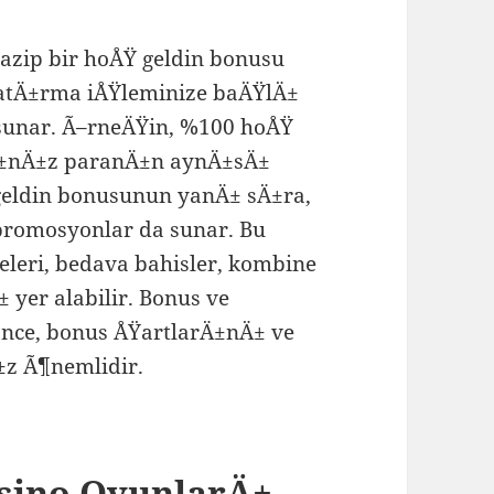
cazip bir hoÅŸ geldin bonusu
 yatÄ±rma iÅŸleminize baÄŸlÄ±
 sunar. Ã–rneÄŸin, %100 hoÅŸ
Ä±nÄ±z paranÄ±n aynÄ±sÄ±
geldin bonusunun yanÄ± sÄ±ra,
 promosyonlar da sunar. Bu
leri, bedava bahisler, kombine
yer alabilir. Bonus ve
ce, bonus ÅŸartlarÄ±nÄ± ve
z Ã¶nemlidir.
asino OyunlarÄ±