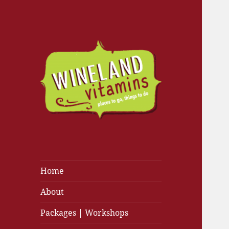
Home
About
Packages | Workshops