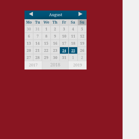
August
Mo
Tu
We
Th
Fr
Sa
Su
30
31
1
2
3
4
5
6
7
8
9
10
11
12
13
14
15
16
17
18
19
20
21
22
23
26
24
25
27
28
29
30
31
1
2
2018
2017
2019