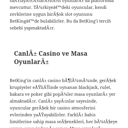
saÄŸlayÄ±cÄ±larÄ±nÄ±n oyunlarÄ± da platformda
mevcuttur. TÃ¼rkiyeâ€™deki oyuncular, kendi
zevklerine uygun birÃ§ok slot oyununu
BetKingâ€™de bulabilirler. Bu da BetKing’i tercih
sebebi yapmaktadÄ±r.
CanlÄ± Casino ve Masa
OyunlarÄ±
BetKing’in canlÄ± casino bÃ¶lÃ¼mÃ¼nde, gerÃ§ek
krupiyeler eÅŸliÄŸinde oynanan blackjack, rulet,
bakara ve poker gibi popÃ¼ler masa oyunlarÄ± yer
almaktadÄ±r. CanlÄ± yayÄ±nlar sayesinde,
oyuncular gerÃ§ek bir casino atmosferini
evlerinden yaÅŸayabilirler. FarklÄ± bahis
limitlerine sahip masa seÃ§enekleri, her bÃ¼tÃ§eye