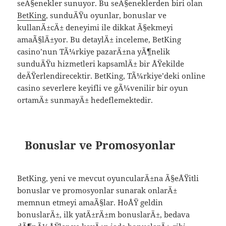
seÃ§enekler sunuyor. Bu seÃ§eneklerden biri olan
BetKing
, sunduÄŸu oyunlar, bonuslar ve
kullanÄ±cÄ± deneyimi ile dikkat Ã§ekmeyi
amaÃ§lÄ±yor. Bu detaylÄ± inceleme, BetKing
casino’nun TÃ¼rkiye pazarÄ±na yÃ¶nelik
sunduÄŸu hizmetleri kapsamlÄ± bir ÅŸekilde
deÄŸerlendirecektir. BetKing, TÃ¼rkiye’deki online
casino severlere keyifli ve gÃ¼venilir bir oyun
ortamÄ± sunmayÄ± hedeflemektedir.
Bonuslar ve Promosyonlar
BetKing, yeni ve mevcut oyuncularÄ±na Ã§eÅŸitli
bonuslar ve promosyonlar sunarak onlarÄ±
memnun etmeyi amaÃ§lar. HoÅŸ geldin
bonuslarÄ±, ilk yatÄ±rÄ±m bonuslarÄ±, bedava