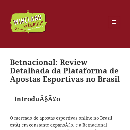
MENU
AND
WIDGETS
Betnacional: Review
Detalhada da Plataforma de
Apostas Esportivas no Brasil
IntroduÃ§Ã£o
O mercado de apostas esportivas online no Brasil
estÃ¡ em constante expansÃ£o, e a
Betnacional