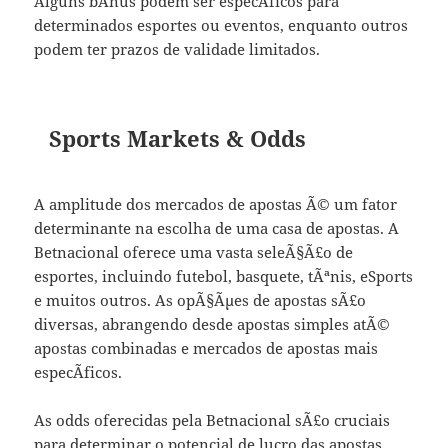
Alguns bÃ´nus podem ser especÃ­ficos para
determinados esportes ou eventos, enquanto outros
podem ter prazos de validade limitados.
Sports Markets & Odds
A amplitude dos mercados de apostas Ã© um fator
determinante na escolha de uma casa de apostas. A
Betnacional oferece uma vasta seleÃ§Ã£o de
esportes, incluindo futebol, basquete, tÃªnis, eSports
e muitos outros. As opÃ§Ãµes de apostas sÃ£o
diversas, abrangendo desde apostas simples atÃ©
apostas combinadas e mercados de apostas mais
especÃ­ficos.
As odds oferecidas pela Betnacional sÃ£o cruciais
para determinar o potencial de lucro das apostas.