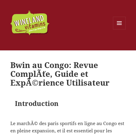
MENU
AND
WIDGETS
Bwin au Congo: Revue
ComplÃ¨te, Guide et
ExpÃ©rience Utilisateur
Introduction
Le marchÃ© des paris sportifs en ligne au Congo est
en pleine expansion, et il est essentiel pour les