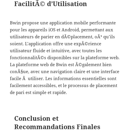
FacilitÃ© d’Utilisation
Bwin propose une application mobile performante
pour les appareils iOS et Android, permettant aux
utilisateurs de parier en dÃ©placement, oÃ¹ qu’ils
soient. L’application offre une expÃ©rience
utilisateur fluide et intuitive, avec toutes les
fonctionnalitÃ©s disponibles sur la plateforme web.
La plateforme web de Bwin est Ã©galement bien
conÃ§ue, avec une navigation claire et une interface
facile Ã utiliser. Les informations essentielles sont
facilement accessibles, et le processus de placement
de pari est simple et rapide.
Conclusion et
Recommandations Finales