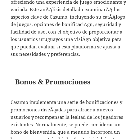
ofreciendo una experiencia de juego emocionante y
variada. Este anÃĄlisis detallado examinarÃĄ los
aspectos clave de Casumo, incluyendo su catÃĄlogo
de juegos, opciones de bonificaciÃģn, seguridad y
facilidad de uso, con el objetivo de proporcionar a
los usuarios uruguayos una visiÃģn objetiva para
que puedan evaluar si esta plataforma se ajusta a
sus necesidades y preferencias.
Bonos & Promociones
Casumo implementa una serie de bonificaciones y
promociones diseÃąadas para atraer a nuevos
usuarios y recompensar la lealtad de los jugadores
existentes. Normalmente, se puede considerar un
bono de bienvenida, que a menudo incorpora un