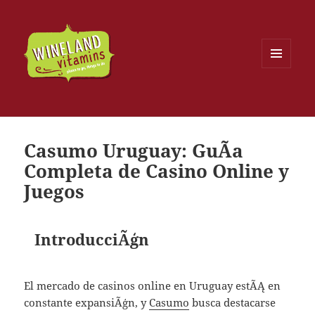
MENU
AND
WIDGETS
Casumo Uruguay: GuÃ­a
Completa de Casino Online y
Juegos
IntroducciÃģn
El mercado de casinos online en Uruguay estÃĄ en
constante expansiÃģn, y
Casumo
busca destacarse