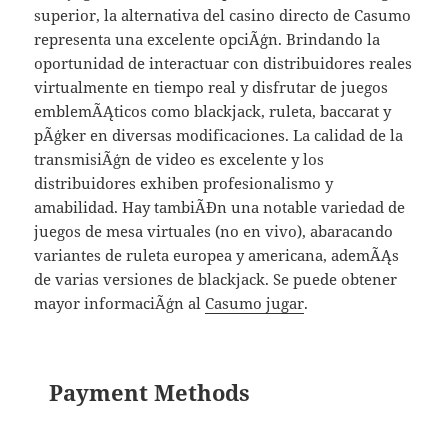
superior, la alternativa del casino directo de Casumo
representa una excelente opciÃģn. Brindando la
oportunidad de interactuar con distribuidores reales
virtualmente en tiempo real y disfrutar de juegos
emblemÃĄticos como blackjack, ruleta, baccarat y
pÃģker en diversas modificaciones. La calidad de la
transmisiÃģn de video es excelente y los
distribuidores exhiben profesionalismo y
amabilidad. Hay tambiÃĐn una notable variedad de
juegos de mesa virtuales (no en vivo), abaracando
variantes de ruleta europea y americana, ademÃĄs
de varias versiones de blackjack. Se puede obtener
mayor informaciÃģn al
Casumo jugar
.
Payment Methods