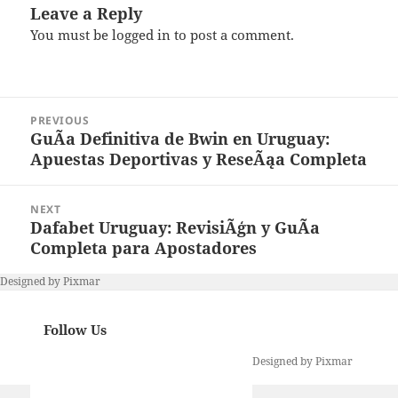
Leave a Reply
You must be
logged in
to post a comment.
PREVIOUS
GuÃ­a Definitiva de Bwin en Uruguay:
Previous
Apuestas Deportivas y ReseÃąa Completa
post:
NEXT
Dafabet Uruguay: RevisiÃģn y GuÃ­a
Next
Completa para Apostadores
post:
Designed by Pixmar
Follow Us
Designed by Pixmar