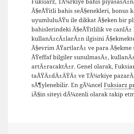
Fuksiarz, TÃ¼rkiye bahis piyasasÄ±n
Ã§eÅŸitli bahis seÃ§enekleri, bonus
uyumluluÄŸu ile dikkat Ã§eken bir pl
bahislerindeki Ã§eÅŸitlilik ve canlÄ±
kullanÄ±cÄ±larÄ±n ilgisini Ã§ekmekt
Ã§evrim ÅŸartlarÄ± ve para Ã§ekme
ÅŸeffaf bilgiler sunulmasÄ±, kullan
artÄ±racaktÄ±r. Genel olarak, Fuksia
taÅŸÄ±dÄ±ÄŸÄ± ve TÃ¼rkiye pazarÄ±
sÃ¶ylenebilir. En gÃ¼ncel
Fuksiarz 
iÃ§in siteyi dÃ¼zenli olarak takip et