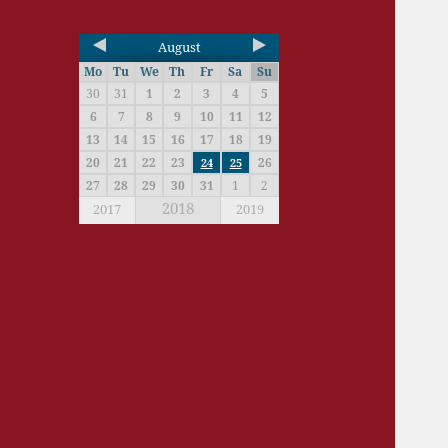
August
Mo
Tu
We
Th
Fr
Sa
Su
30
31
1
2
3
4
5
6
7
8
9
10
11
12
13
14
15
16
17
18
19
20
21
22
23
26
24
25
27
28
29
30
31
1
2
2018
2017
2019