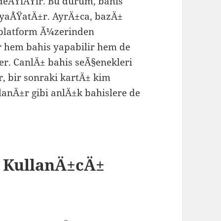
deÄŸiÅŸir. Bu durum, bahis
m yaÅŸatÄ±r. AyrÄ±ca, bazÄ±
platform Ã¼zerinden
ar hem bahis yapabilir hem de
er. CanlÄ± bahis seÃ§enekleri
, bir sonraki kartÄ± kim
lanÄ±r gibi anlÄ±k bahislere de
 KullanÄ±cÄ±