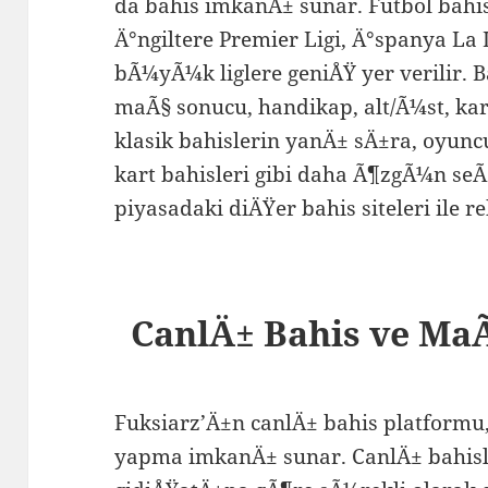
da bahis imkanÄ± sunar. Futbol bahis
Ä°ngiltere Premier Ligi, Ä°spanya La L
bÃ¼yÃ¼k liglere geniÅŸ yer verilir. 
maÃ§ sonucu, handikap, alt/Ã¼st, kar
klasik bahislerin yanÄ± sÄ±ra, oyuncu
kart bahisleri gibi daha Ã¶zgÃ¼n seÃ
piyasadaki diÄŸer bahis siteleri ile 
CanlÄ± Bahis ve MaÃ
Fuksiarz’Ä±n canlÄ± bahis platform
yapma imkanÄ± sunar. CanlÄ± bahis