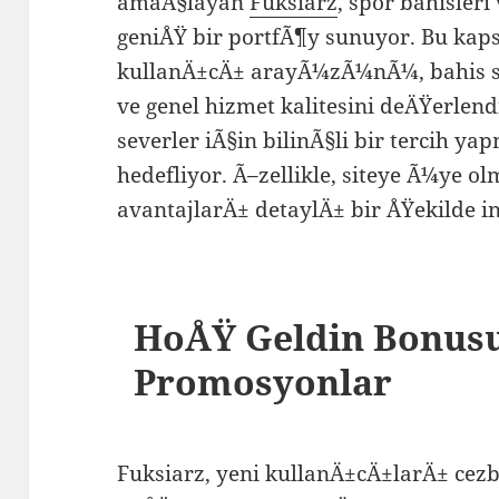
amaÃ§layan
Fuksiarz
, spor bahisler
geniÅŸ bir portfÃ¶y sunuyor. Bu kap
kullanÄ±cÄ± arayÃ¼zÃ¼nÃ¼, bahis s
ve genel hizmet kalitesini deÄŸerlen
severler iÃ§in bilinÃ§li bir tercih
hedefliyor. Ã–zellikle, siteye Ã¼ye o
avantajlarÄ± detaylÄ± bir ÅŸekilde i
HoÅŸ Geldin Bonusu
Promosyonlar
Fuksiarz, yeni kullanÄ±cÄ±larÄ± cez