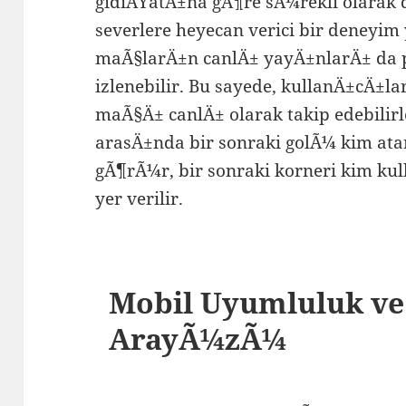
gidiÅŸatÄ±na gÃ¶re sÃ¼rekli olarak 
severlere heyecan verici bir deneyi
maÃ§larÄ±n canlÄ± yayÄ±nlarÄ± da 
izlenebilir. Bu sayede, kullanÄ±cÄ±l
maÃ§Ä± canlÄ± olarak takip edebilirl
arasÄ±nda bir sonraki golÃ¼ kim atar
gÃ¶rÃ¼r, bir sonraki korneri kim kul
yer verilir.
Mobil Uyumluluk ve
ArayÃ¼zÃ¼