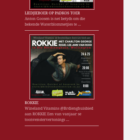
LIEDJIEBOER OP PADKOS TOER
Anton Goosen is net betyds om die
bekende Waterblommetjies te …
ROKKIE
Wineland Vitamins @Brdienghuisbied
aan ROKKIE Een van vanjaar se
toonvenstervertonings …