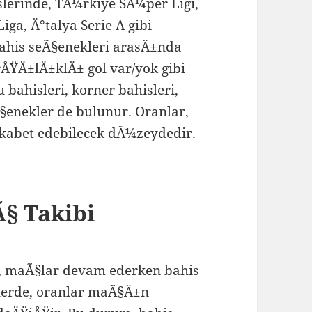
lerinde, TÃ¼rkiye SÃ¼per Ligi,
iga, Ä°talya Serie A gibi
Bahis seÃ§enekleri arasÄ±nda
ÅŸÄ±lÄ±klÄ± gol var/yok gibi
 bahisleri, korner bahisleri,
§enekler de bulunur. Oranlar,
rekabet edebilecek dÃ¼zeydedir.
§ Takibi
u, maÃ§lar devam ederken bahis
lerde, oranlar maÃ§Ä±n