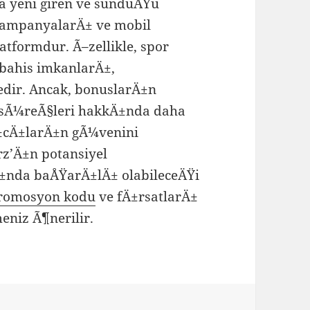
a yeni giren ve sunduÄŸu
 kampanyalarÄ± ve mobil
atformdur. Ã–zellikle, spor
 bahis imkanlarÄ±,
edir. Ancak, bonuslarÄ±n
 sÃ¼reÃ§leri hakkÄ±nda daha
Ä±cÄ±larÄ±n gÃ¼venini
rz’Ä±n potansiyel
nda baÅŸarÄ±lÄ± olabileceÄŸi
promosyon kodu
ve fÄ±rsatlarÄ±
meniz Ã¶nerilir.