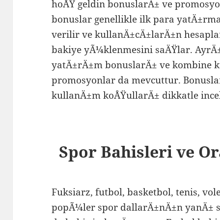
hoÅŸ geldin bonuslarÄ± ve promosy
bonuslar genellikle ilk para yatÄ±r
verilir ve kullanÄ±cÄ±larÄ±n hesapla
bakiye yÃ¼klenmesini saÄŸlar. AyrÄ
yatÄ±rÄ±m bonuslarÄ± ve kombine k
promosyonlar da mevcuttur. Bonusla
kullanÄ±m koÅŸullarÄ± dikkatle ince
Spor Bahisleri ve O
Fuksiarz, futbol, basketbol, tenis, vol
popÃ¼ler spor dallarÄ±nÄ±n yanÄ± sÄ