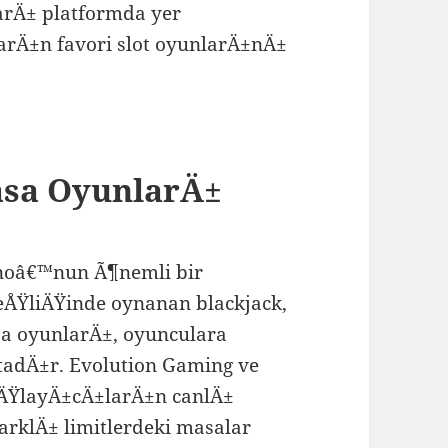
rÄ± platformda yer
arÄ±n favori slot oyunlarÄ±nÄ±
asa OyunlarÄ±
inoâ€™nun Ã¶nemli bir
eÅŸliÄŸinde oynanan blackjack,
asa oyunlarÄ±, oyunculara
tadÄ±r. Evolution Gaming ve
aÄŸlayÄ±cÄ±larÄ±n canlÄ±
rklÄ± limitlerdeki masalar