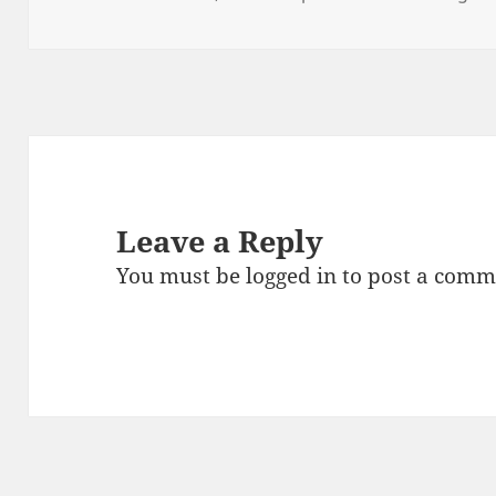
Leave a Reply
You must be
logged in
to post a comm