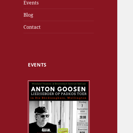
Events
Blog
Contact
EVENTS