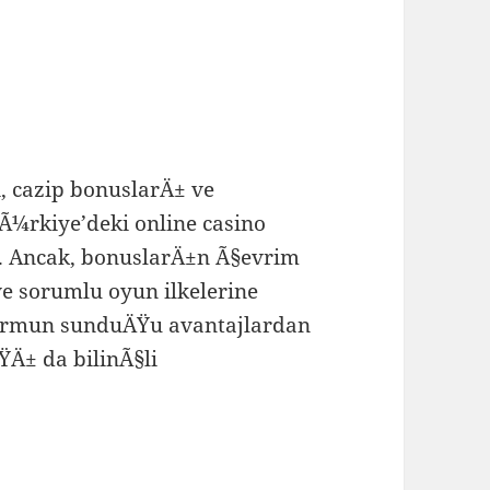
, cazip bonuslarÄ± ve
¼rkiye’deki online casino
r. Ancak, bonuslarÄ±n Ã§evrim
e sorumlu oyun ilkelerine
formun sunduÄŸu avantajlardan
ŸÄ± da bilinÃ§li