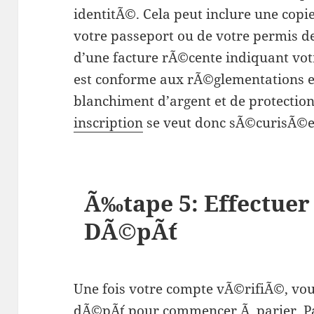
identitÃ©. Cela peut inclure une copie
votre passeport ou de votre permis de
d’une facture rÃ©cente indiquant vot
est conforme aux rÃ©glementations en
blanchiment d’argent et de protectio
inscription
se veut donc sÃ©curisÃ©e
Ã‰tape 5: Effectuer
DÃ©pÃ´t
Une fois votre compte vÃ©rifiÃ©, vo
dÃ©pÃ´t pour commencer Ã parier. P