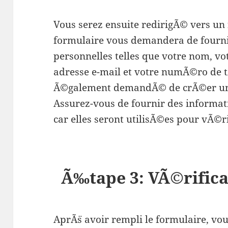
Vous serez ensuite redirigÃ© vers un 
formulaire vous demandera de fourni
personnelles telles que votre nom, vo
adresse e-mail et votre numÃ©ro de 
Ã©galement demandÃ© de crÃ©er un
Assurez-vous de fournir des informat
car elles seront utilisÃ©es pour vÃ©ri
Ã‰tape 3: VÃ©rific
AprÃ¨s avoir rempli le formulaire, vo