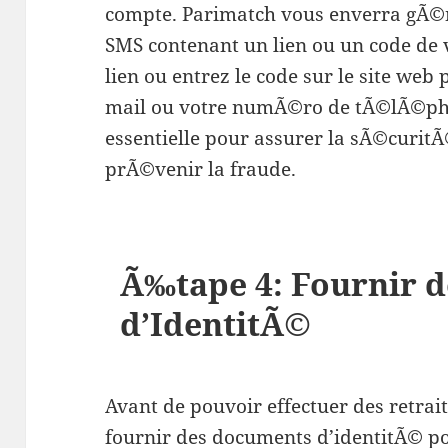
compte. Parimatch vous enverra gÃ©
SMS contenant un lien ou un code de v
lien ou entrez le code sur le site web
mail ou votre numÃ©ro de tÃ©lÃ©pho
essentielle pour assurer la sÃ©curit
prÃ©venir la fraude.
Ã‰tape 4: Fournir 
d’IdentitÃ©
Avant de pouvoir effectuer des retra
fournir des documents d’identitÃ© po