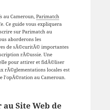
ifs au Cameroun,
Parimatch
te. Ce guide vous expliquera
crire sur Parimatch au
us aborderons les
res de sÃ©curitÃ© importantes
nscription rÃ©ussie. Une
elle pour attirer et fidÃ©liser
aux rÃ©glementations locales est
 de l’opÃ©ration au Cameroun.
 au Site Web de