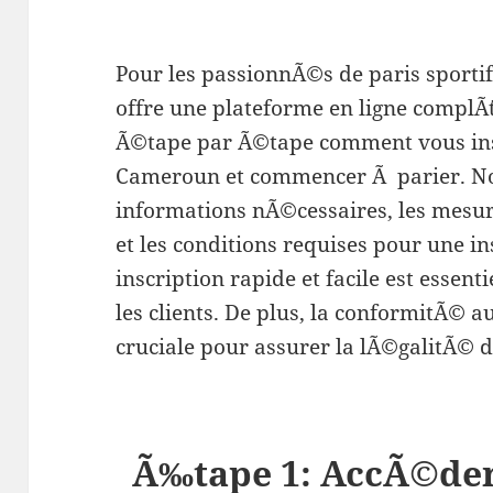
Pour les passionnÃ©s de paris sport
offre une plateforme en ligne complÃ¨
Ã©tape par Ã©tape comment vous ins
Cameroun et commencer Ã parier. No
informations nÃ©cessaires, les mesu
et les conditions requises pour une i
inscription rapide et facile est essenti
les clients. De plus, la conformitÃ© 
cruciale pour assurer la lÃ©galitÃ©
Ã‰tape 1: AccÃ©der