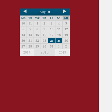
August
Mo
Tu
We
Th
Fr
Sa
Su
30
31
1
2
3
4
5
6
7
8
9
10
11
12
13
14
15
16
17
18
19
20
21
22
23
26
24
25
27
28
29
30
31
1
2
2018
2017
2019