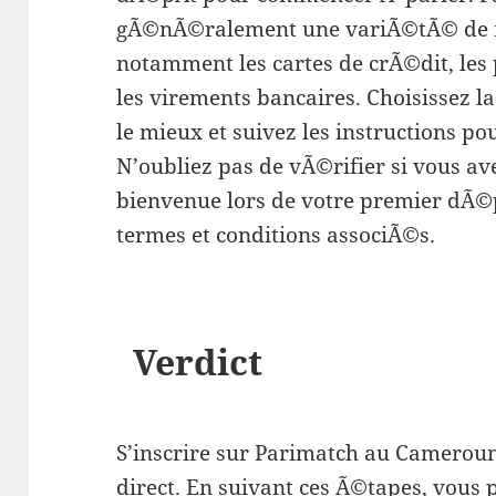
gÃ©nÃ©ralement une variÃ©tÃ© de 
notamment les cartes de crÃ©dit, les 
les virements bancaires. Choisissez 
le mieux et suivez les instructions po
N’oubliez pas de vÃ©rifier si vous a
bienvenue lors de votre premier dÃ©pÃ
termes et conditions associÃ©s.
Verdict
S’inscrire sur Parimatch au Cameroun
direct. En suivant ces Ã©tapes, vous