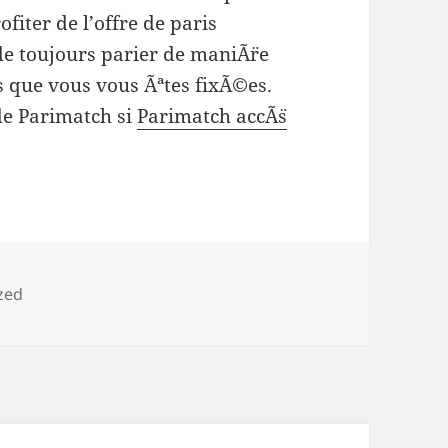
iter de l’offre de paris
de toujours parier de maniÃ¨re
es que vous vous Ãªtes fixÃ©es.
de Parimatch si
Parimatch accÃ¨s
zed