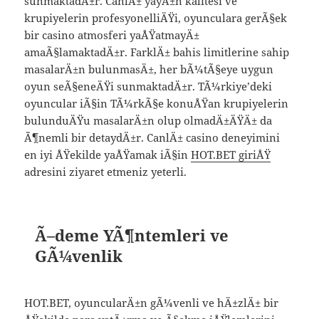
sunmaktadÄ±r. CanlÄ± yayÄ±n kalitesi ve
krupiyelerin profesyonelliÄŸi, oyunculara gerÃ§ek
bir casino atmosferi yaÅŸatmayÄ±
amaÃ§lamaktadÄ±r. FarklÄ± bahis limitlerine sahip
masalarÄ±n bulunmasÄ±, her bÃ¼tÃ§eye uygun
oyun seÃ§eneÄŸi sunmaktadÄ±r. TÃ¼rkiye’deki
oyuncular iÃ§in TÃ¼rkÃ§e konuÅŸan krupiyelerin
bulunduÄŸu masalarÄ±n olup olmadÄ±ÄŸÄ± da
Ã¶nemli bir detaydÄ±r. CanlÄ± casino deneyimini
en iyi ÅŸekilde yaÅŸamak iÃ§in
HOT.BET giriÅŸ
adresini ziyaret etmeniz yeterli.
Ã–deme YÃ¶ntemleri ve
GÃ¼venlik
HOT.BET, oyuncularÄ±n gÃ¼venli ve hÄ±zlÄ± bir