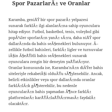
Spor PazarlarÄ± ve Oranlar
Karamba, geniÅŸ bir spor pazarÄ± yelpazesi
sunarak farklÄ± ilgi alanlarÄ±na sahip oyunculara
hitap ediyor. Futbol, basketbol, tenis, voleybol gibi
popÃ¼ler sporlarÄ±n yanÄ± sÄ±ra, daha niÅŸ spor
dallarÄ±nda da bahis seÃ§enekleri bulunuyor. Ã–
zellikle futbol bahisleri, farklÄ± ligler ve turnuvalar
iÃ§in Ã§eÅŸitli bahis seÃ§enekleri sunarak
oyunculara zengin bir deneyim yaÅŸatÄ±yor.
Oranlar konusunda ise, Karamba’nÄ±n diÄŸer bahis
siteleriyle rekabetÃ§i olduÄŸu sÃ¶ylenebilir. Ancak,
belirli etkinlikler veya spor dallarÄ±nda oranlar
farklÄ±lÄ±k gÃ¶sterebilir, bu nedenle
oyuncularÄ±n bahis yapmadan Ã¶nce farklÄ±
platformlarÄ± karÅŸÄ±laÅŸtÄ±rmasÄ± faydalÄ±
olacaktÄ±r.