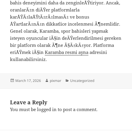
bahis deneyimini daha da zenginleÅŸtiriyor. Ancak,
oranlarÄ±n diÄŸer platformlarla
karÅŸÄ±laÅŸtÄ±rÄ±lmasÄ± ve bonus
ÅŸartlarÄ±nÄ±n dikkatlice incelenmesi Ã¶nemlidir.
Genel olarak, Karamba, spor bahisleri yapmak
isteyen oyuncular iÃ§in deÄŸerlendirilmesi gereken
bir platform olarak Ã¶ne Ã§Ä±kÄ±yor. Platforma
eriÅŸmek iÃ§in
Karamba resmi ayna
adresini
kullanabilirsiniz.
March 17, 2026
pixmar
Uncategorized
Leave a Reply
You must be
logged in
to post a comment.