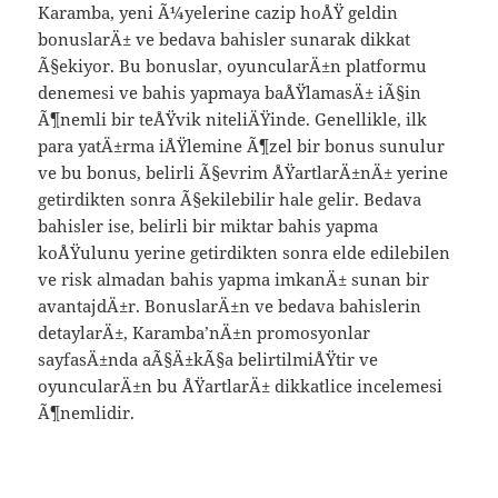
Karamba, yeni Ã¼yelerine cazip hoÅŸ geldin
bonuslarÄ± ve bedava bahisler sunarak dikkat
Ã§ekiyor. Bu bonuslar, oyuncularÄ±n platformu
denemesi ve bahis yapmaya baÅŸlamasÄ± iÃ§in
Ã¶nemli bir teÅŸvik niteliÄŸinde. Genellikle, ilk
para yatÄ±rma iÅŸlemine Ã¶zel bir bonus sunulur
ve bu bonus, belirli Ã§evrim ÅŸartlarÄ±nÄ± yerine
getirdikten sonra Ã§ekilebilir hale gelir. Bedava
bahisler ise, belirli bir miktar bahis yapma
koÅŸulunu yerine getirdikten sonra elde edilebilen
ve risk almadan bahis yapma imkanÄ± sunan bir
avantajdÄ±r. BonuslarÄ±n ve bedava bahislerin
detaylarÄ±, Karamba’nÄ±n promosyonlar
sayfasÄ±nda aÃ§Ä±kÃ§a belirtilmiÅŸtir ve
oyuncularÄ±n bu ÅŸartlarÄ± dikkatlice incelemesi
Ã¶nemlidir.