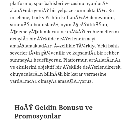
platformu, spor bahisleri ve casino oyunlarÄ±
alanÄ±nda geniÅŸ bir yelpaze sunmaktadÄ±r. Bu
inceleme, Lucky Fish’in kullanÄ±cÄ± deneyimini,
sunduÄŸu bonuslarÄ±, oyun Ã§eÅŸitliliÄŸini,
Ã¶deme yÃ¶ntemlerini ve mÃ¼ÅŸteri hizmetlerini
detaylÄ± bir ÅŸekilde deÄŸerlendirmeyi
amaÃ§lamaktadÄ±r. Ã–zellikle TÃ¼rkiye’deki bahis
severler iÃ§in gÃ¼venilir ve kapsamlÄ± bir rehber
sunmayÄ± hedefliyoruz. Platformun artÄ±larÄ±nÄ±
ve eksilerini objektif bir ÅŸekilde deÄŸerlendirerek,
okuyucularÄ±n bilinÃ§li bir karar vermesine
yardÄ±mcÄ± olmayÄ± amaÃ§lÄ±yoruz.
HoÅŸ Geldin Bonusu ve
Promosyonlar