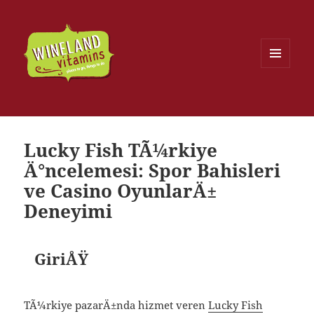
MENU
AND
WIDGETS
Lucky Fish TÃ¼rkiye
Ä°ncelemesi: Spor Bahisleri
ve Casino OyunlarÄ±
Deneyimi
GiriÅŸ
TÃ¼rkiye pazarÄ±nda hizmet veren
Lucky Fish