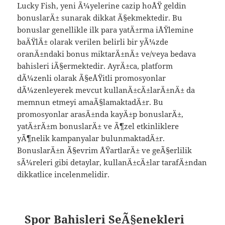
Lucky Fish, yeni Ã¼yelerine cazip hoÅŸ geldin
bonuslarÄ± sunarak dikkat Ã§ekmektedir. Bu
bonuslar genellikle ilk para yatÄ±rma iÅŸlemine
baÄŸlÄ± olarak verilen belirli bir yÃ¼zde
oranÄ±ndaki bonus miktarÄ±nÄ± ve/veya bedava
bahisleri iÃ§ermektedir. AyrÄ±ca, platform
dÃ¼zenli olarak Ã§eÅŸitli promosyonlar
dÃ¼zenleyerek mevcut kullanÄ±cÄ±larÄ±nÄ± da
memnun etmeyi amaÃ§lamaktadÄ±r. Bu
promosyonlar arasÄ±nda kayÄ±p bonuslarÄ±,
yatÄ±rÄ±m bonuslarÄ± ve Ã¶zel etkinliklere
yÃ¶nelik kampanyalar bulunmaktadÄ±r.
BonuslarÄ±n Ã§evrim ÅŸartlarÄ± ve geÃ§erlilik
sÃ¼releri gibi detaylar, kullanÄ±cÄ±lar tarafÄ±ndan
dikkatlice incelenmelidir.
Spor Bahisleri SeÃ§enekleri