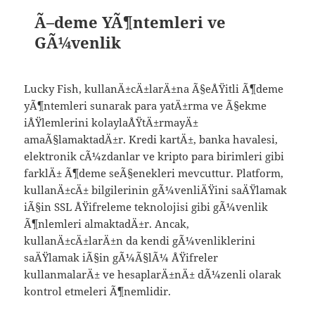
Ã–deme YÃ¶ntemleri ve
GÃ¼venlik
Lucky Fish, kullanÄ±cÄ±larÄ±na Ã§eÅŸitli Ã¶deme
yÃ¶ntemleri sunarak para yatÄ±rma ve Ã§ekme
iÅŸlemlerini kolaylaÅŸtÄ±rmayÄ±
amaÃ§lamaktadÄ±r. Kredi kartÄ±, banka havalesi,
elektronik cÃ¼zdanlar ve kripto para birimleri gibi
farklÄ± Ã¶deme seÃ§enekleri mevcuttur. Platform,
kullanÄ±cÄ± bilgilerinin gÃ¼venliÄŸini saÄŸlamak
iÃ§in SSL ÅŸifreleme teknolojisi gibi gÃ¼venlik
Ã¶nlemleri almaktadÄ±r. Ancak,
kullanÄ±cÄ±larÄ±n da kendi gÃ¼venliklerini
saÄŸlamak iÃ§in gÃ¼Ã§lÃ¼ ÅŸifreler
kullanmalarÄ± ve hesaplarÄ±nÄ± dÃ¼zenli olarak
kontrol etmeleri Ã¶nemlidir.