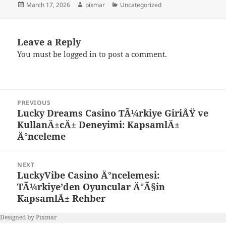
March 17, 2026
pixmar
Uncategorized
Leave a Reply
You must be
logged in
to post a comment.
PREVIOUS
Lucky Dreams Casino TÃ¼rkiye GiriÅŸ ve
Previous
KullanÄ±cÄ± Deneyimi: KapsamlÄ±
post:
Ä°nceleme
NEXT
LuckyVibe Casino Ä°ncelemesi:
Next
TÃ¼rkiye’den Oyuncular Ä°Ã§in
post:
KapsamlÄ± Rehber
Designed by Pixmar