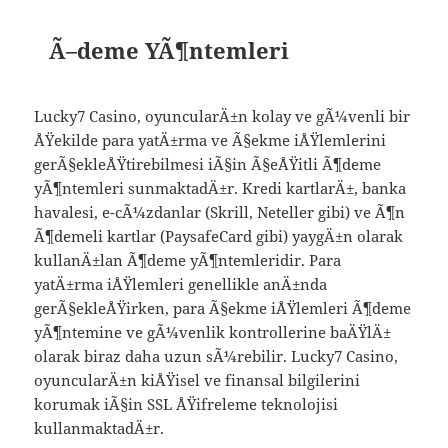
Ã–deme YÃ¶ntemleri
Lucky7 Casino, oyuncularÄ±n kolay ve gÃ¼venli bir
ÅŸekilde para yatÄ±rma ve Ã§ekme iÅŸlemlerini
gerÃ§ekleÅŸtirebilmesi iÃ§in Ã§eÅŸitli Ã¶deme
yÃ¶ntemleri sunmaktadÄ±r. Kredi kartlarÄ±, banka
havalesi, e-cÃ¼zdanlar (Skrill, Neteller gibi) ve Ã¶n
Ã¶demeli kartlar (PaysafeCard gibi) yaygÄ±n olarak
kullanÄ±lan Ã¶deme yÃ¶ntemleridir. Para
yatÄ±rma iÅŸlemleri genellikle anÄ±nda
gerÃ§ekleÅŸirken, para Ã§ekme iÅŸlemleri Ã¶deme
yÃ¶ntemine ve gÃ¼venlik kontrollerine baÄŸlÄ±
olarak biraz daha uzun sÃ¼rebilir. Lucky7 Casino,
oyuncularÄ±n kiÅŸisel ve finansal bilgilerini
korumak iÃ§in SSL ÅŸifreleme teknolojisi
kullanmaktadÄ±r.