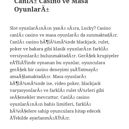
CanlÄ± Casino ve Masa
OyunlarÄ±
Slot oyunlarÄ±nÄ±n yanÄ± sÄ±ra, Lucky7 Casino
canlÄ± casino ve masa oyunlarÄ± da sunmaktadÄ±r.
CanlÄ± casino bÃ¶lÃ¼mÃ¼nde blackjack, rulet,
poker ve bakara gibi klasik oyunlarÄ±n farklÄ±
versiyonlarÄ± bulunmaktadÄ±r. GerÃ§ek krupiyeler
eÅŸliÄŸinde oynanan bu oyunlar, oyunculara
gerÃ§ek bir casino deneyimi yaÅŸatmayÄ±
amaÃ§lamaktadÄ±r. Masa oyunlarÄ±
bÃ¶lÃ¼mÃ¼nde ise, video poker, blackjack
varyasyonlarÄ± ve farklÄ± rulet tÃ¼rleri gibi
seÃ§enekler mevcuttur. CanlÄ± casino
oyunlarÄ±nÄ±n bahis limitleri, farklÄ±
bÃ¼tÃ§elere sahip oyunculara hitap edecek
ÅŸekilde ayarlanmÄ±ÅŸtÄ±r.