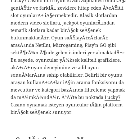
Lucky7 Casino’nun oyun kÃ¼tÃ¼phanesi oldukÃ§a
geniÅŸtir ve farklÄ± zevklere hitap eden Ã§eÅŸitli
slot oyunlarÄ± iÃ§ermektedir. Klasik slotlardan
modern video slotlara, jackpot oyunlarÄ±ndan
tematik slotlara kadar birÃ§ok seÃ§enek
bulunmaktadÄ±r. Oyun saÄŸlayÄ±cÄ±larÄ±
arasÄ±nda NetEnt, Microgaming, Play’n GO gibi
sektÃ¶rÃ¼n Ã¶nde gelen isimleri yer almaktadÄ±r.
Bu sayede, oyuncular yÃ¼ksek kaliteli grafiklere,
akÄ±cÄ± oyun deneyimine ve adil oyun
sonuÃ§larÄ±na sahip olabilirler. Belirli bir oyunu
arayan kullanÄ±cÄ±lar iÃ§in arama fonksiyonu da
mevcuttur ve kategori bazÄ±nda filtreleme yapmak
da mÃ¼mkÃ¼ndÃ¼r. Ä°ÅŸte bu noktada
Lucky7
Casino oyna
mak isteyen oyuncular iÃ§in platform
birÃ§ok seÃ§enek sunuyor.