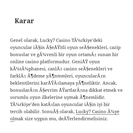
Karar
Genel olarak, Lucky7 Casino TÃ¼rkiye’deki
oyuncular iÃ§in Ã§eÅŸitli oyun seÃ§enekleri, cazip
bonuslar ve gÃ¼venli bir oyun ortamÄ± sunan bir
online casino platformudur. GeniÅŸ oyun
kÃ¼tÃ¼phanesi, canlÄ± casino seÃ§enekleri ve
farklÄ± Ã¶deme yÃ¶ntemleri, oyuncularÄ±n
beklentilerini karÅŸÄ±lamaya yÃ¶neliktir. Ancak,
bonuslarÄ±n Ã§evrim ÅŸartlarÄ±na dikkat etmek ve
sorumlu oyun ilkelerine uymak Ã¶nemlidir.
TÃ¼rkiye’den katÄ±lan oyuncular iÃ§in iyi bir
tercih olabilir. SonuÃ§ olarak,
Lucky7 Casino Ã¼ye
ol
mak size uygun mu, deÄŸerlendirmelisiniz.