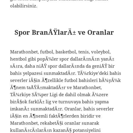
olabilirsiniz.
Spor BranÅŸlarÄ± ve Oranlar
Marathonbet, futbol, basketbol, tenis, voleybol,
hentbol gibi popÃ¼ler spor dallarÄ±nÄ±n yanÄ±
sÄ±ra, daha niÅŸ spor dallarÄ±nda da geniÅŸ bir
bahis yelpazesi sunmaktadÄ±r. TÃ¼rkiye’deki bahis
severler iÃ§in Ã¶zellikle futbol bahisleri bÃ¼yÃ¼k
Ã¶nem taÅŸÄ±maktadÄ±r ve Marathonbet,
TÃ¼rkiye SÃ¼per Ligi de dahil olmak Ã¼zere
birÃ§ok farklÄ± lig ve turnuvaya bahis yapma
imkanÄ± sunmaktadÄ±r. Oranlar, bahis severler
iÃ§in en Ã¶nemli faktÃ¶rlerden biridir ve
Marathonbet, rekabetÃ§i oranlar sunarak
kullanÄ±cÄ±larÄ±n kazanÃ§ potansiyelini