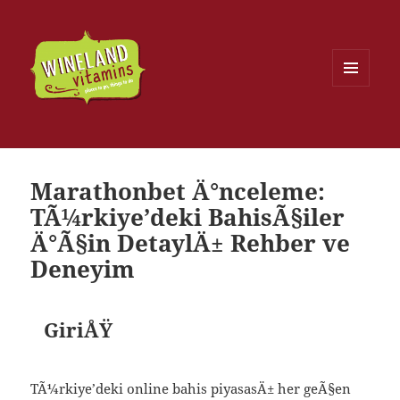
MENU
AND
WIDGETS
Marathonbet Ä°nceleme:
TÃ¼rkiye’deki BahisÃ§iler
Ä°Ã§in DetaylÄ± Rehber ve
Deneyim
GiriÅŸ
TÃ¼rkiye’deki online bahis piyasasÄ± her geÃ§en