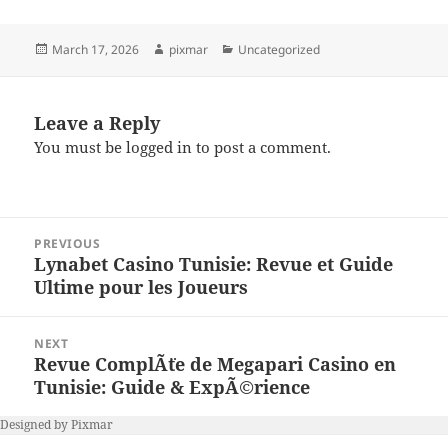
March 17, 2026
pixmar
Uncategorized
Leave a Reply
You must be
logged in
to post a comment.
PREVIOUS
Lynabet Casino Tunisie: Revue et Guide
Previous
Ultime pour les Joueurs
post:
NEXT
Revue ComplÃ¨te de Megapari Casino en
Next
Tunisie: Guide & ExpÃ©rience
post:
Designed by Pixmar