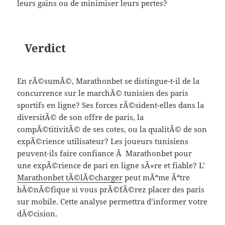
leurs gains ou de minimiser leurs pertes?
Verdict
En rÃ©sumÃ©, Marathonbet se distingue-t-il de la
concurrence sur le marchÃ© tunisien des paris
sportifs en ligne? Ses forces rÃ©sident-elles dans la
diversitÃ© de son offre de paris, la
compÃ©titivitÃ© de ses cotes, ou la qualitÃ© de son
expÃ©rience utilisateur? Les joueurs tunisiens
peuvent-ils faire confiance Ã Marathonbet pour
une expÃ©rience de pari en ligne sÃ»re et fiable? L’
Marathonbet tÃ©lÃ©charger
peut mÃªme Ãªtre
bÃ©nÃ©fique si vous prÃ©fÃ©rez placer des paris
sur mobile. Cette analyse permettra d’informer votre
dÃ©cision.