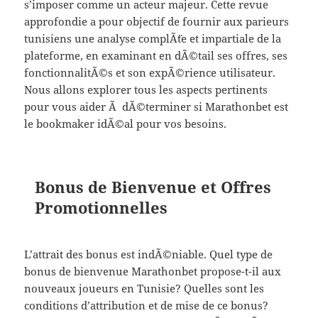
s’imposer comme un acteur majeur. Cette revue
approfondie a pour objectif de fournir aux parieurs
tunisiens une analyse complÃ¨te et impartiale de la
plateforme, en examinant en dÃ©tail ses offres, ses
fonctionnalitÃ©s et son expÃ©rience utilisateur.
Nous allons explorer tous les aspects pertinents
pour vous aider Ã dÃ©terminer si Marathonbet est
le bookmaker idÃ©al pour vos besoins.
Bonus de Bienvenue et Offres
Promotionnelles
L’attrait des bonus est indÃ©niable. Quel type de
bonus de bienvenue Marathonbet propose-t-il aux
nouveaux joueurs en Tunisie? Quelles sont les
conditions d’attribution et de mise de ce bonus?