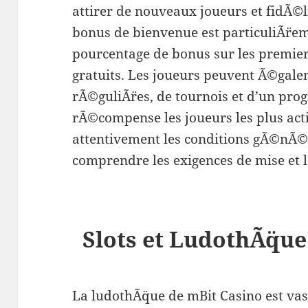
attirer de nouveaux joueurs et fidÃ©li
bonus de bienvenue est particuliÃ¨reme
pourcentage de bonus sur les premier
gratuits. Les joueurs peuvent Ã©gale
rÃ©guliÃ¨res, de tournois et d’un pr
rÃ©compense les joueurs les plus actif
attentivement les conditions gÃ©nÃ©
comprendre les exigences de mise et le
Slots et LudothÃ¨que
La ludothÃ¨que de mBit Casino est va