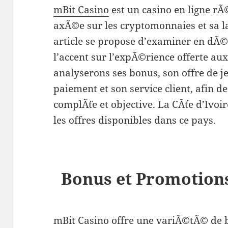
mBit Casino
est un casino en ligne 
axÃ©e sur les cryptomonnaies et sa la
article se propose d’examiner en dÃ©
l’accent sur l’expÃ©rience offerte aux
analyserons ses bonus, son offre de 
paiement et son service client, afin 
complÃ¨te et objective. La CÃ´te d’Ivo
les offres disponibles dans ce pays.
Bonus et Promotion
mBit Casino offre une variÃ©tÃ© de 