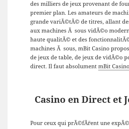
des milliers de jeux provenant de four
premier plan. Les amateurs de machi
grande variÃ©tÃ© de titres, allant d
aux machines Ã sous vidÃ©o modern
haute qualitÃ© et des fonctionnalitÃ
machines Ã sous, mBit Casino propo
de jeux de table, de jeux de vidÃ©o p
direct. Il faut absolument
mBit Casino
Casino en Direct et 
Pour ceux qui prÃ©fÃ¨rent une expÃ©r