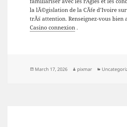
familiariser avec les rÃ¨gles et les c
la lÃ©gislation de la CÃ´te d’Ivoire sur 
trÃ¨s attention. Renseignez-vous bie
Casino connexion
.
March 17, 2026
pixmar
Uncategori