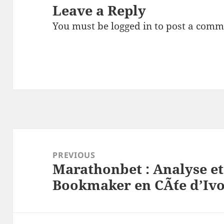
Leave a Reply
You must be
logged in
to post a comm
PREVIOUS
Marathonbet : Analyse e
Previous
Bookmaker en CÃ´te d’Ivo
post: