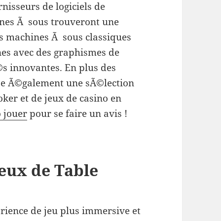
nisseurs de logiciels de
nes Ã sous trouveront une
es machines Ã sous classiques
es avec des graphismes de
©s innovantes. En plus des
se Ã©galement une sÃ©lection
oker et de jeux de casino en
 jouer
pour se faire un avis !
Jeux de Table
ience de jeu plus immersive et