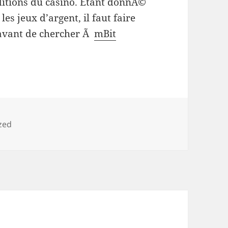
onditions du casino. Etant donnÃ©
les jeux d’argent, il faut faire
n avant de chercher Ã
mBit
zed