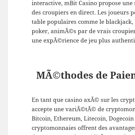
interactive, mBit Casino propose une 
des croupiers en direct. Les joueurs 
table populaires comme le blackjack, l
poker, animÃ©s par de vrais croupier
une expÃ©rience de jeu plus authentiq
MÃ©thodes de Paie
En tant que casino axÃ© sur les cryp
accepte une variÃ©tÃ© de cryptomon
Bitcoin, Ethereum, Litecoin, Dogecoin 
cryptomonnaies offrent des avantage