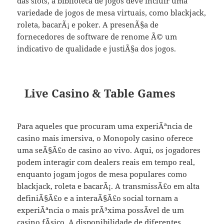
das slots, a biblioteca de jogos deve incluir uma
variedade de jogos de mesa virtuais, como blackjack,
roleta, bacarÃ¡ e poker. A presenÃ§a de
fornecedores de software de renome Ã© um
indicativo de qualidade e justiÃ§a dos jogos.
Live Casino & Table Games
Para aqueles que procuram uma experiÃªncia de
casino mais imersiva, o Monopoly casino oferece
uma seÃ§Ã£o de casino ao vivo. Aqui, os jogadores
podem interagir com dealers reais em tempo real,
enquanto jogam jogos de mesa populares como
blackjack, roleta e bacarÃ¡. A transmissÃ£o em alta
definiÃ§Ã£o e a interaÃ§Ã£o social tornam a
experiÃªncia o mais prÃ³xima possÃ­vel de um
casino fÃ­sico. A disponibilidade de diferentes