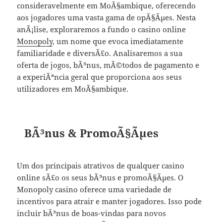
consideravelmente em MoÃ§ambique, oferecendo
aos jogadores uma vasta gama de opÃ§Ãµes. Nesta
anÃ¡lise, exploraremos a fundo o casino online
Monopoly
, um nome que evoca imediatamente
familiaridade e diversÃ£o. Analisaremos a sua
oferta de jogos, bÃ³nus, mÃ©todos de pagamento e
a experiÃªncia geral que proporciona aos seus
utilizadores em MoÃ§ambique.
BÃ³nus & PromoÃ§Ãµes
Um dos principais atrativos de qualquer casino
online sÃ£o os seus bÃ³nus e promoÃ§Ãµes. O
Monopoly casino oferece uma variedade de
incentivos para atrair e manter jogadores. Isso pode
incluir bÃ³nus de boas-vindas para novos