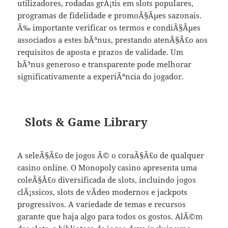
utilizadores, rodadas grÃ¡tis em slots populares,
programas de fidelidade e promoÃ§Ãµes sazonais.
Ã‰ importante verificar os termos e condiÃ§Ãµes
associados a estes bÃ³nus, prestando atenÃ§Ã£o aos
requisitos de aposta e prazos de validade. Um
bÃ³nus generoso e transparente pode melhorar
significativamente a experiÃªncia do jogador.
Slots & Game Library
A seleÃ§Ã£o de jogos Ã© o coraÃ§Ã£o de qualquer
casino online. O Monopoly casino apresenta uma
coleÃ§Ã£o diversificada de slots, incluindo jogos
clÃ¡ssicos, slots de vÃ­deo modernos e jackpots
progressivos. A variedade de temas e recursos
garante que haja algo para todos os gostos. AlÃ©m