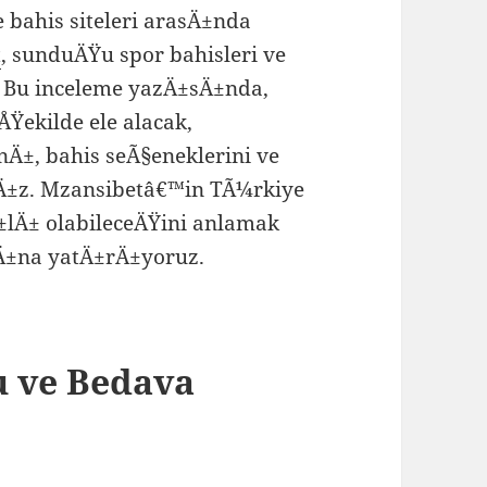
 bahis siteleri arasÄ±nda
t
, sunduÄŸu spor bahisleri ve
. Bu inceleme yazÄ±sÄ±nda,
Ÿekilde ele alacak,
Ä±, bahis seÃ§eneklerini ve
Ä±z. Mzansibetâ€™in TÃ¼rkiye
lÄ± olabileceÄŸini anlamak
tÄ±na yatÄ±rÄ±yoruz.
 ve Bedava