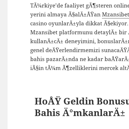
TÃ¼rkiye’de faaliyet gÃ¶steren online
yerini almaya Ã§alÄ±ÅŸan
Mzansibe
casino oyunlarÄ±yla dikkat Ã§ekiyor
Mzansibet platformunu detaylÄ± bir Å
kullanÄ±cÄ± deneyimini, bonuslarÄ±n
genel deÄŸerlendirmemizi sunacaÄŸ
bahis pazarÄ±nda ne kadar baÅŸarÄ±
iÃ§in tÃ¼m Ã¶zelliklerini mercek al
HoÅŸ Geldin Bonusu
Bahis Ä°mkanlarÄ±