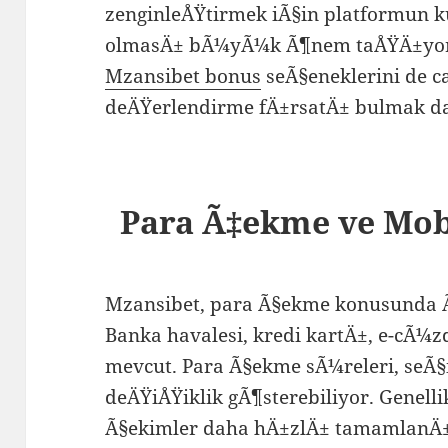
zenginleÅŸtirmek iÃ§in platformun 
olmasÄ± bÃ¼yÃ¼k Ã¶nem taÅŸÄ±yor.
Mzansibet bonus
seÃ§eneklerini de c
deÄŸerlendirme fÄ±rsatÄ± bulmak da
Para Ã‡ekme ve Mob
Mzansibet, para Ã§ekme konusunda Ã
Banka havalesi, kredi kartÄ±, e-cÃ¼z
mevcut. Para Ã§ekme sÃ¼releri, seÃ
deÄŸiÅŸiklik gÃ¶sterebiliyor. Genell
Ã§ekimler daha hÄ±zlÄ± tamamlanÄ±r