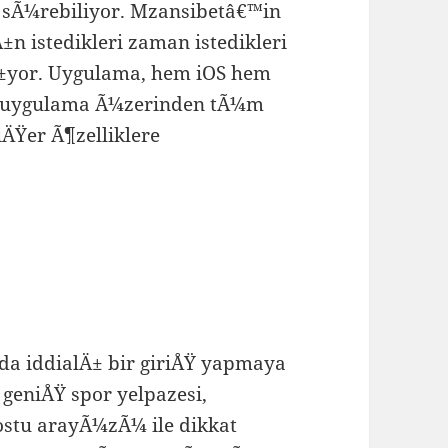
 sÃ¼rebiliyor. Mzansibetâ€™in
n istedikleri zaman istedikleri
Ä±yor. Uygulama, hem iOS hem
il uygulama Ã¼zerinden tÃ¼m
iÄŸer Ã¶zelliklere
da iddialÄ± bir giriÅŸ yapmaya
geniÅŸ spor yelpazesi,
ostu arayÃ¼zÃ¼ ile dikkat