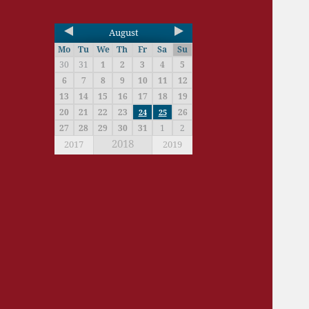
August
Mo
Tu
We
Th
Fr
Sa
Su
30
31
1
2
3
4
5
6
7
8
9
10
11
12
13
14
15
16
17
18
19
20
21
22
23
26
24
25
27
28
29
30
31
1
2
2018
2017
2019