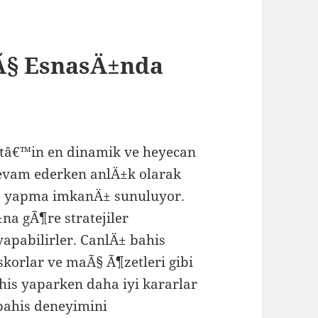
Ã§ EsnasÄ±nda
â€™in en dinamik ve heyecan
devam ederken anlÄ±k olarak
s yapma imkanÄ± sunuluyor.
a gÃ¶re stratejiler
yapabilirler. CanlÄ± bahis
korlar ve maÃ§ Ã¶zetleri gibi
bahis yaparken daha iyi kararlar
bahis deneyimini