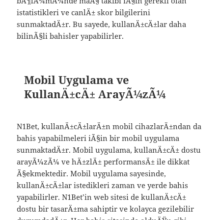
bÃ¶lÃ¼mÃ¼nde maÃ§ takibi iÃ§in gerekli olan
istatistikleri ve canlÄ± skor bilgilerini
sunmaktadÄ±r. Bu sayede, kullanÄ±cÄ±lar daha
bilinÃ§li bahisler yapabilirler.
Mobil Uygulama ve
KullanÄ±cÄ± ArayÃ¼zÃ¼
N1Bet, kullanÄ±cÄ±larÄ±n mobil cihazlarÄ±ndan da
bahis yapabilmeleri iÃ§in bir mobil uygulama
sunmaktadÄ±r. Mobil uygulama, kullanÄ±cÄ± dostu
arayÃ¼zÃ¼ ve hÄ±zlÄ± performansÄ± ile dikkat
Ã§ekmektedir. Mobil uygulama sayesinde,
kullanÄ±cÄ±lar istedikleri zaman ve yerde bahis
yapabilirler. N1Bet’in web sitesi de kullanÄ±cÄ±
dostu bir tasarÄ±ma sahiptir ve kolayca gezilebilir