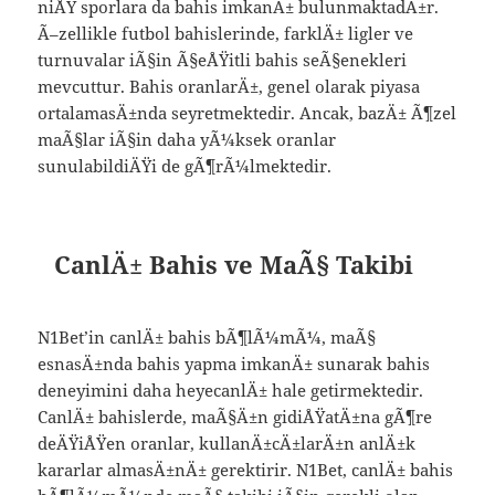
niÅŸ sporlara da bahis imkanÄ± bulunmaktadÄ±r.
Ã–zellikle futbol bahislerinde, farklÄ± ligler ve
turnuvalar iÃ§in Ã§eÅŸitli bahis seÃ§enekleri
mevcuttur. Bahis oranlarÄ±, genel olarak piyasa
ortalamasÄ±nda seyretmektedir. Ancak, bazÄ± Ã¶zel
maÃ§lar iÃ§in daha yÃ¼ksek oranlar
sunulabildiÄŸi de gÃ¶rÃ¼lmektedir.
CanlÄ± Bahis ve MaÃ§ Takibi
N1Bet’in canlÄ± bahis bÃ¶lÃ¼mÃ¼, maÃ§
esnasÄ±nda bahis yapma imkanÄ± sunarak bahis
deneyimini daha heyecanlÄ± hale getirmektedir.
CanlÄ± bahislerde, maÃ§Ä±n gidiÅŸatÄ±na gÃ¶re
deÄŸiÅŸen oranlar, kullanÄ±cÄ±larÄ±n anlÄ±k
kararlar almasÄ±nÄ± gerektirir. N1Bet, canlÄ± bahis