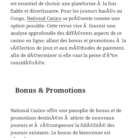
est essentiel de choisir une plateforme Ã la fois
fiable et divertissante. Pour les joueurs basÃ©s au
Congo,
National Casino
se prÃ©sente comme une
option possible. Cette revue vise Ã fournir une
analyse approfondie des diffÃ©rents aspects de ce
casino en ligne, allant des bonus et promotions Ã la
sÃ©lection de jeux et aux mÃ©thodes de paiement,
afin de dÃ©terminer si elle vaut la peine d’Ãªtre
considÃ©rÃ©e.
Bonus & Promotions
National Casino offre une panoplie de bonus et de
promotions destinÃ©es Ã attirer de nouveaux
joueurs et Ã rÃ©compenser la fidÃ©litÃ© des
joueurs existants. Le bonus de bienvenue est