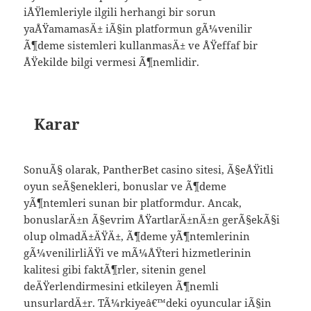
iÅŸlemleriyle ilgili herhangi bir sorun
yaÅŸamamasÄ± iÃ§in platformun gÃ¼venilir
Ã¶deme sistemleri kullanmasÄ± ve ÅŸeffaf bir
ÅŸekilde bilgi vermesi Ã¶nemlidir.
Karar
SonuÃ§ olarak, PantherBet casino sitesi, Ã§eÅŸitli
oyun seÃ§enekleri, bonuslar ve Ã¶deme
yÃ¶ntemleri sunan bir platformdur. Ancak,
bonuslarÄ±n Ã§evrim ÅŸartlarÄ±nÄ±n gerÃ§ekÃ§i
olup olmadÄ±ÄŸÄ±, Ã¶deme yÃ¶ntemlerinin
gÃ¼venilirliÄŸi ve mÃ¼ÅŸteri hizmetlerinin
kalitesi gibi faktÃ¶rler, sitenin genel
deÄŸerlendirmesini etkileyen Ã¶nemli
unsurlardÄ±r. TÃ¼rkiyeâ€™deki oyuncular iÃ§in