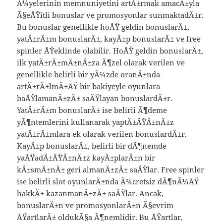
Ã¼yelerinin memnuniyetini artÄ±rmak amacÄ±yla
Ã§eÅŸitli bonuslar ve promosyonlar sunmaktadÄ±r.
Bu bonuslar genellikle hoÅŸ geldin bonuslarÄ±,
yatÄ±rÄ±m bonuslarÄ±, kayÄ±p bonuslarÄ± ve free
spinler ÅŸeklinde olabilir. HoÅŸ geldin bonuslarÄ±,
ilk yatÄ±rÄ±mÄ±nÄ±za Ã¶zel olarak verilen ve
genellikle belirli bir yÃ¼zde oranÄ±nda
artÄ±rÄ±lmÄ±ÅŸ bir bakiyeyle oyunlara
baÅŸlamanÄ±zÄ± saÄŸlayan bonuslardÄ±r.
YatÄ±rÄ±m bonuslarÄ± ise belirli Ã¶deme
yÃ¶ntemlerini kullanarak yaptÄ±ÄŸÄ±nÄ±z
yatÄ±rÄ±mlara ek olarak verilen bonuslardÄ±r.
KayÄ±p bonuslarÄ±, belirli bir dÃ¶nemde
yaÅŸadÄ±ÄŸÄ±nÄ±z kayÄ±plarÄ±n bir
kÄ±smÄ±nÄ± geri almanÄ±zÄ± saÄŸlar. Free spinler
ise belirli slot oyunlarÄ±nda Ã¼cretsiz dÃ¶nÃ¼ÅŸ
hakkÄ± kazanmanÄ±zÄ± saÄŸlar. Ancak,
bonuslarÄ±n ve promosyonlarÄ±n Ã§evrim
ÅŸartlarÄ± oldukÃ§a Ã¶nemlidir. Bu ÅŸartlar,