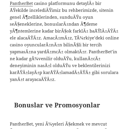
PantherBet
casino platformunu detaylÄ± bir
ÅŸekilde incelediÄŸimiz bu rehberimizde, sitenin
genel Ã¶zelliklerinden, sunduÄŸu oyun
seÃ§eneklerine, bonuslarÄ±ndan Ã¶deme
yÃ¶ntemlerine kadar birÃ§ok farklÄ± baÅŸlÄ±ÄŸÄ±
ele alacaÄŸÄ±z. AmacÄ±mÄ±z, TÃ¼rkiye’deki online
casino oyuncularÄ±nÄ±n bilinÃ§li bir tercih
yapmasÄ±na yardÄ±mcÄ± olmaktÄ±r. PantherBet’in
ne kadar gÃ¼venilir olduÄŸu, kullanÄ±cÄ±
deneyiminin nasÄ±l olduÄŸu ve beklentilerinizi
karÅŸÄ±layÄ±p karÅŸÄ±lamadÄ±ÄŸÄ± gibi sorulara
yanÄ±t arayacaÄŸÄ±z.
Bonuslar ve Promosyonlar
PantherBet, yeni Ã¼yeleri Ã§ekmek ve mevcut