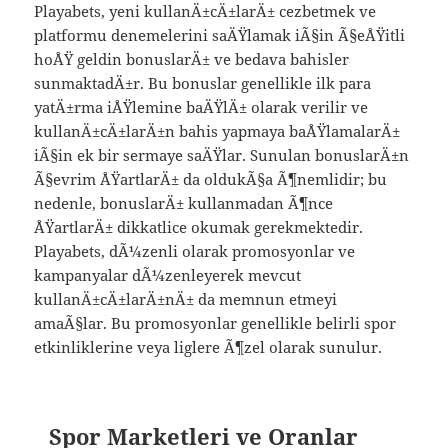
Playabets, yeni kullanÄ±cÄ±larÄ± cezbetmek ve
platformu denemelerini saÄŸlamak iÃ§in Ã§eÅŸitli
hoÅŸ geldin bonuslarÄ± ve bedava bahisler
sunmaktadÄ±r. Bu bonuslar genellikle ilk para
yatÄ±rma iÅŸlemine baÄŸlÄ± olarak verilir ve
kullanÄ±cÄ±larÄ±n bahis yapmaya baÅŸlamalarÄ±
iÃ§in ek bir sermaye saÄŸlar. Sunulan bonuslarÄ±n
Ã§evrim ÅŸartlarÄ± da oldukÃ§a Ã¶nemlidir; bu
nedenle, bonuslarÄ± kullanmadan Ã¶nce
ÅŸartlarÄ± dikkatlice okumak gerekmektedir.
Playabets, dÃ¼zenli olarak promosyonlar ve
kampanyalar dÃ¼zenleyerek mevcut
kullanÄ±cÄ±larÄ±nÄ± da memnun etmeyi
amaÃ§lar. Bu promosyonlar genellikle belirli spor
etkinliklerine veya liglere Ã¶zel olarak sunulur.
Spor Marketleri ve Oranlar