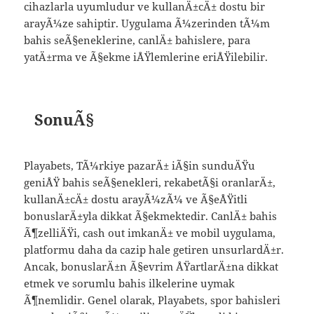
cihazlarla uyumludur ve kullanÄ±cÄ± dostu bir
arayÃ¼ze sahiptir. Uygulama Ã¼zerinden tÃ¼m
bahis seÃ§eneklerine, canlÄ± bahislere, para
yatÄ±rma ve Ã§ekme iÅŸlemlerine eriÅŸilebilir.
SonuÃ§
Playabets, TÃ¼rkiye pazarÄ± iÃ§in sunduÄŸu
geniÅŸ bahis seÃ§enekleri, rekabetÃ§i oranlarÄ±,
kullanÄ±cÄ± dostu arayÃ¼zÃ¼ ve Ã§eÅŸitli
bonuslarÄ±yla dikkat Ã§ekmektedir. CanlÄ± bahis
Ã¶zelliÄŸi, cash out imkanÄ± ve mobil uygulama,
platformu daha da cazip hale getiren unsurlardÄ±r.
Ancak, bonuslarÄ±n Ã§evrim ÅŸartlarÄ±na dikkat
etmek ve sorumlu bahis ilkelerine uymak
Ã¶nemlidir. Genel olarak, Playabets, spor bahisleri