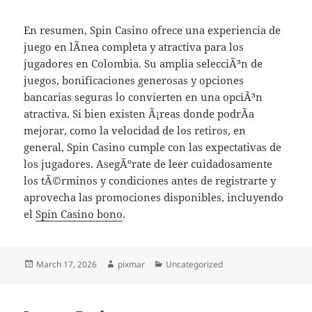
En resumen, Spin Casino ofrece una experiencia de
juego en lÃ­nea completa y atractiva para los
jugadores en Colombia. Su amplia selecciÃ³n de
juegos, bonificaciones generosas y opciones
bancarias seguras lo convierten en una opciÃ³n
atractiva. Si bien existen Ã¡reas donde podrÃ­a
mejorar, como la velocidad de los retiros, en
general, Spin Casino cumple con las expectativas de
los jugadores. AsegÃºrate de leer cuidadosamente
los tÃ©rminos y condiciones antes de registrarte y
aprovecha las promociones disponibles, incluyendo
el
Spin Casino bono
.
March 17, 2026
pixmar
Uncategorized