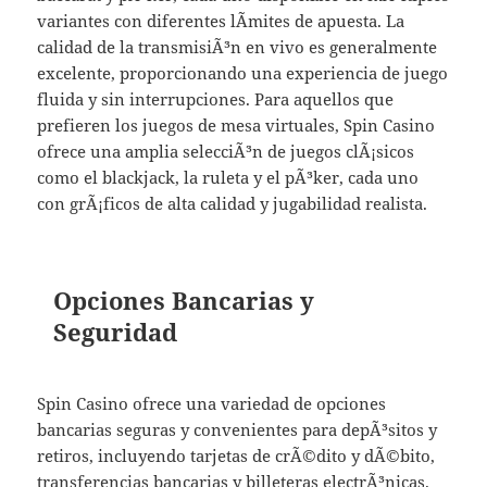
variantes con diferentes lÃ­mites de apuesta. La
calidad de la transmisiÃ³n en vivo es generalmente
excelente, proporcionando una experiencia de juego
fluida y sin interrupciones. Para aquellos que
prefieren los juegos de mesa virtuales, Spin Casino
ofrece una amplia selecciÃ³n de juegos clÃ¡sicos
como el blackjack, la ruleta y el pÃ³ker, cada uno
con grÃ¡ficos de alta calidad y jugabilidad realista.
Opciones Bancarias y
Seguridad
Spin Casino ofrece una variedad de opciones
bancarias seguras y convenientes para depÃ³sitos y
retiros, incluyendo tarjetas de crÃ©dito y dÃ©bito,
transferencias bancarias y billeteras electrÃ³nicas.