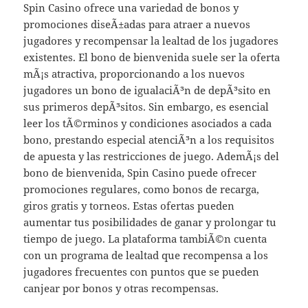
Spin Casino ofrece una variedad de bonos y
promociones diseÃ±adas para atraer a nuevos
jugadores y recompensar la lealtad de los jugadores
existentes. El bono de bienvenida suele ser la oferta
mÃ¡s atractiva, proporcionando a los nuevos
jugadores un bono de igualaciÃ³n de depÃ³sito en
sus primeros depÃ³sitos. Sin embargo, es esencial
leer los tÃ©rminos y condiciones asociados a cada
bono, prestando especial atenciÃ³n a los requisitos
de apuesta y las restricciones de juego. AdemÃ¡s del
bono de bienvenida, Spin Casino puede ofrecer
promociones regulares, como bonos de recarga,
giros gratis y torneos. Estas ofertas pueden
aumentar tus posibilidades de ganar y prolongar tu
tiempo de juego. La plataforma tambiÃ©n cuenta
con un programa de lealtad que recompensa a los
jugadores frecuentes con puntos que se pueden
canjear por bonos y otras recompensas.