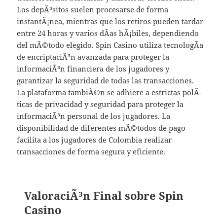
Los depÃ³sitos suelen procesarse de forma
instantÃ¡nea, mientras que los retiros pueden tardar
entre 24 horas y varios dÃ­as hÃ¡biles, dependiendo
del mÃ©todo elegido. Spin Casino utiliza tecnologÃ­a
de encriptaciÃ³n avanzada para proteger la
informaciÃ³n financiera de los jugadores y
garantizar la seguridad de todas las transacciones.
La plataforma tambiÃ©n se adhiere a estrictas polÃ­
ticas de privacidad y seguridad para proteger la
informaciÃ³n personal de los jugadores. La
disponibilidad de diferentes mÃ©todos de pago
facilita a los jugadores de Colombia realizar
transacciones de forma segura y eficiente.
ValoraciÃ³n Final sobre Spin
Casino