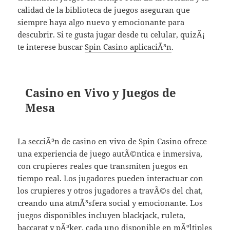
calidad de la biblioteca de juegos aseguran que
siempre haya algo nuevo y emocionante para
descubrir. Si te gusta jugar desde tu celular, quizÃ¡
te interese buscar
Spin Casino aplicaciÃ³n
.
Casino en Vivo y Juegos de
Mesa
La secciÃ³n de casino en vivo de Spin Casino ofrece
una experiencia de juego autÃ©ntica e inmersiva,
con crupieres reales que transmiten juegos en
tiempo real. Los jugadores pueden interactuar con
los crupieres y otros jugadores a travÃ©s del chat,
creando una atmÃ³sfera social y emocionante. Los
juegos disponibles incluyen blackjack, ruleta,
baccarat y pÃ³ker, cada uno disponible en mÃºltiples