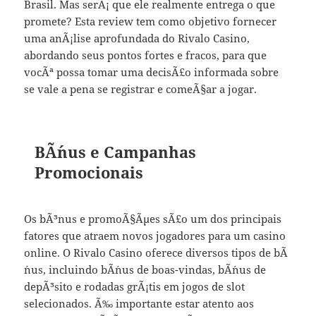
Brasil. Mas serÃ¡ que ele realmente entrega o que
promete? Esta review tem como objetivo fornecer
uma anÃ¡lise aprofundada do Rivalo Casino,
abordando seus pontos fortes e fracos, para que
vocÃª possa tomar uma decisÃ£o informada sobre
se vale a pena se registrar e comeÃ§ar a jogar.
BÃ´nus e Campanhas
Promocionais
Os bÃ³nus e promoÃ§Ãµes sÃ£o um dos principais
fatores que atraem novos jogadores para um casino
online. O Rivalo Casino oferece diversos tipos de bÃ
´nus, incluindo bÃ´nus de boas-vindas, bÃ´nus de
depÃ³sito e rodadas grÃ¡tis em jogos de slot
selecionados. Ã‰ importante estar atento aos