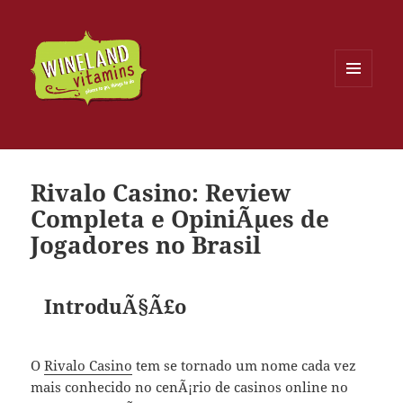
MENU
AND
WIDGETS
Rivalo Casino: Review
Completa e OpiniÃµes de
Jogadores no Brasil
IntroduÃ§Ã£o
O
Rivalo Casino
tem se tornado um nome cada vez
mais conhecido no cenÃ¡rio de casinos online no