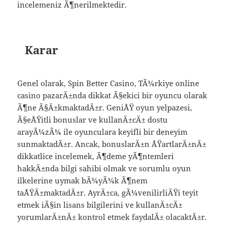
incelemeniz Ã¶nerilmektedir.
Karar
Genel olarak, Spin Better Casino, TÃ¼rkiye online
casino pazarÄ±nda dikkat Ã§ekici bir oyuncu olarak
Ã¶ne Ã§Ä±kmaktadÄ±r. GeniÅŸ oyun yelpazesi,
Ã§eÅŸitli bonuslar ve kullanÄ±cÄ± dostu
arayÃ¼zÃ¼ ile oyunculara keyifli bir deneyim
sunmaktadÄ±r. Ancak, bonuslarÄ±n ÅŸartlarÄ±nÄ±
dikkatlice incelemek, Ã¶deme yÃ¶ntemleri
hakkÄ±nda bilgi sahibi olmak ve sorumlu oyun
ilkelerine uymak bÃ¼yÃ¼k Ã¶nem
taÅŸÄ±maktadÄ±r. AyrÄ±ca, gÃ¼venilirliÄŸi teyit
etmek iÃ§in lisans bilgilerini ve kullanÄ±cÄ±
yorumlarÄ±nÄ± kontrol etmek faydalÄ± olacaktÄ±r.