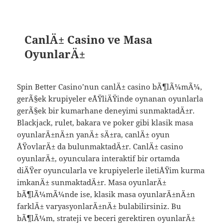
CanlÄ± Casino ve Masa
OyunlarÄ±
Spin Better Casino’nun canlÄ± casino bÃ¶lÃ¼mÃ¼,
gerÃ§ek krupiyeler eÅŸliÄŸinde oynanan oyunlarla
gerÃ§ek bir kumarhane deneyimi sunmaktadÄ±r.
Blackjack, rulet, bakara ve poker gibi klasik masa
oyunlarÄ±nÄ±n yanÄ± sÄ±ra, canlÄ± oyun
ÅŸovlarÄ± da bulunmaktadÄ±r. CanlÄ± casino
oyunlarÄ±, oyunculara interaktif bir ortamda
diÄŸer oyuncularla ve krupiyelerle iletiÅŸim kurma
imkanÄ± sunmaktadÄ±r. Masa oyunlarÄ±
bÃ¶lÃ¼mÃ¼nde ise, klasik masa oyunlarÄ±nÄ±n
farklÄ± varyasyonlarÄ±nÄ± bulabilirsiniz. Bu
bÃ¶lÃ¼m, strateji ve beceri gerektiren oyunlarÄ±