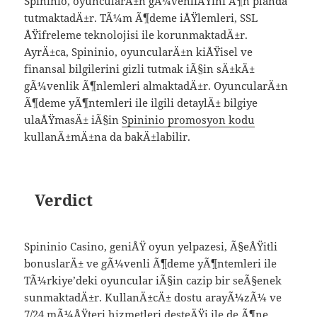
Spininio, oyuncularÄ±n gÃ¼venliÄŸini Ã¶n planda
tutmaktadÄ±r. TÃ¼m Ã¶deme iÅŸlemleri, SSL
ÅŸifreleme teknolojisi ile korunmaktadÄ±r.
AyrÄ±ca, Spininio, oyuncularÄ±n kiÅŸisel ve
finansal bilgilerini gizli tutmak iÃ§in sÄ±kÄ±
gÃ¼venlik Ã¶nlemleri almaktadÄ±r. OyuncularÄ±n
Ã¶deme yÃ¶ntemleri ile ilgili detaylÄ± bilgiye
ulaÅŸmasÄ± iÃ§in
Spininio promosyon kodu
kullanÄ±mÄ±na da bakÄ±labilir.
Verdict
Spininio Casino, geniÅŸ oyun yelpazesi, Ã§eÅŸitli
bonuslarÄ± ve gÃ¼venli Ã¶deme yÃ¶ntemleri ile
TÃ¼rkiye’deki oyuncular iÃ§in cazip bir seÃ§enek
sunmaktadÄ±r. KullanÄ±cÄ± dostu arayÃ¼zÃ¼ ve
7/24 mÃ¼ÅŸteri hizmetleri desteÄŸi ile de Ã¶ne