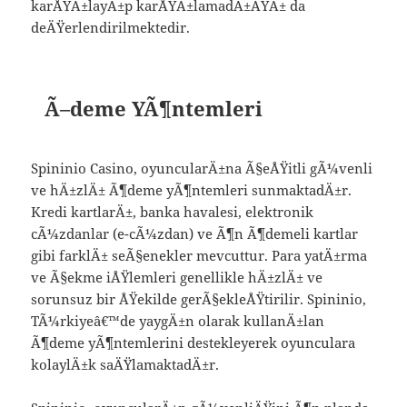
karÅŸÄ±layÄ±p karÅŸÄ±lamadÄ±ÄŸÄ± da
deÄŸerlendirilmektedir.
Ã–deme YÃ¶ntemleri
Spininio Casino, oyuncularÄ±na Ã§eÅŸitli gÃ¼venli
ve hÄ±zlÄ± Ã¶deme yÃ¶ntemleri sunmaktadÄ±r.
Kredi kartlarÄ±, banka havalesi, elektronik
cÃ¼zdanlar (e-cÃ¼zdan) ve Ã¶n Ã¶demeli kartlar
gibi farklÄ± seÃ§enekler mevcuttur. Para yatÄ±rma
ve Ã§ekme iÅŸlemleri genellikle hÄ±zlÄ± ve
sorunsuz bir ÅŸekilde gerÃ§ekleÅŸtirilir. Spininio,
TÃ¼rkiyeâ€™de yaygÄ±n olarak kullanÄ±lan
Ã¶deme yÃ¶ntemlerini destekleyerek oyunculara
kolaylÄ±k saÄŸlamaktadÄ±r.