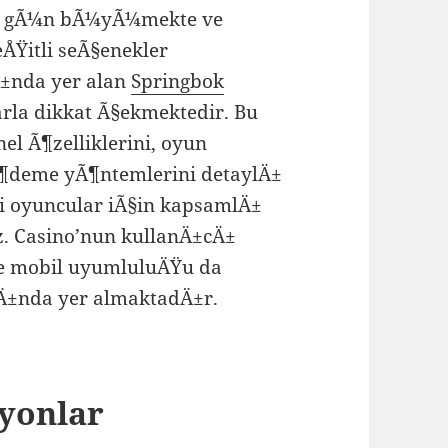
en gÃ¼n bÃ¼yÃ¼mekte ve
ÅŸitli seÃ§enekler
Ä±nda yer alan
Springbok
rla dikkat Ã§ekmektedir. Bu
el Ã¶zelliklerini, oyun
Ã¶deme yÃ¶ntemlerini detaylÄ±
ki oyuncular iÃ§in kapsamlÄ±
. Casino’nun kullanÄ±cÄ±
e mobil uyumluluÄŸu da
Ä±nda yer almaktadÄ±r.
yonlar