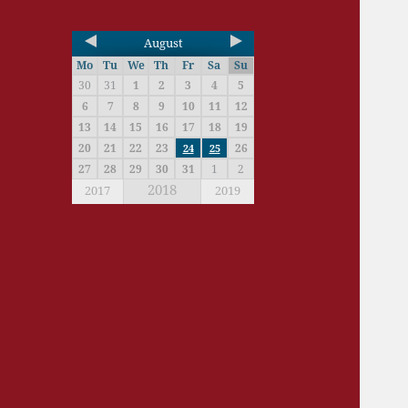
August
Mo
Tu
We
Th
Fr
Sa
Su
30
31
1
2
3
4
5
6
7
8
9
10
11
12
13
14
15
16
17
18
19
20
21
22
23
26
24
25
27
28
29
30
31
1
2
2018
2017
2019