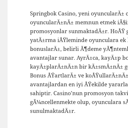
Springbok Casino, yeni oyuncularÄ±
oyuncularÄ±nÄ± memnun etmek iÃ§in
promosyonlar sunmaktadÄ±r. HoÅŸ ge
yatÄ±rma iÅŸleminde oyunculara ek
bonuslarÄ±, belirli Ã¶deme yÃ¶nteml
avantajlar sunar. AyrÄ±ca, kayÄ±p 
kayÄ±plarÄ±nÄ±n bir kÄ±smÄ±nÄ± ge
Bonus ÅŸartlarÄ± ve koÅŸullarÄ±nÄ±n
avantajlardan en iyi ÅŸekilde yarar
sahiptir. Casino’nun promosyon takv
gÃ¼ncellenmekte olup, oyunculara sÃ
sunulmaktadÄ±r.