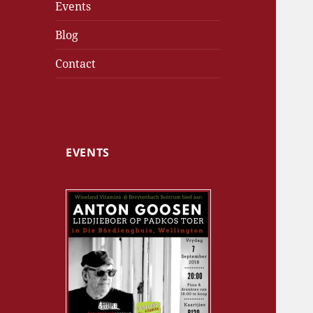
Events
Blog
Contact
EVENTS