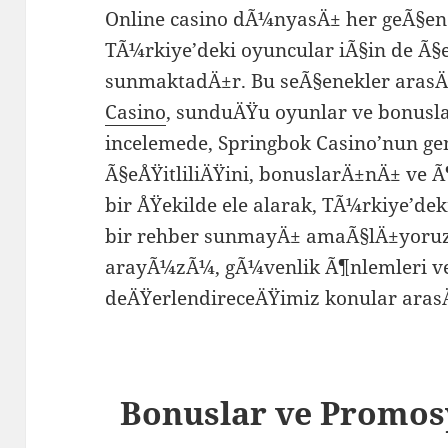
Online casino dÃ¼nyasÄ± her geÃ§
TÃ¼rkiye’deki oyuncular iÃ§in de Ã§e
sunmaktadÄ±r. Bu seÃ§enekler aras
Casino
, sunduÄŸu oyunlar ve bonusla
incelemede, Springbok Casino’nun gen
Ã§eÅŸitliliÄŸini, bonuslarÄ±nÄ± ve 
bir ÅŸekilde ele alarak, TÃ¼rkiye’de
bir rehber sunmayÄ± amaÃ§lÄ±yoruz
arayÃ¼zÃ¼, gÃ¼venlik Ã¶nlemleri v
deÄŸerlendireceÄŸimiz konular aras
Bonuslar ve Promos