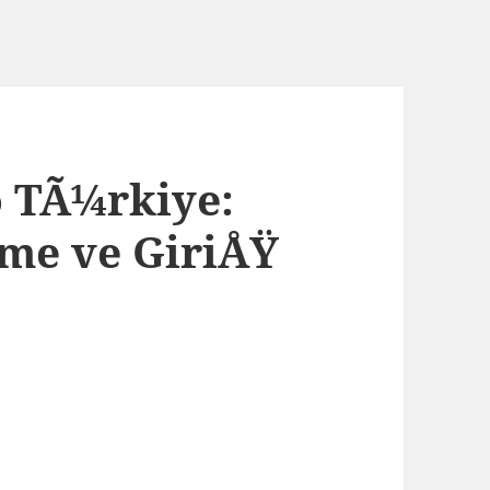
o TÃ¼rkiye:
me ve GiriÅŸ