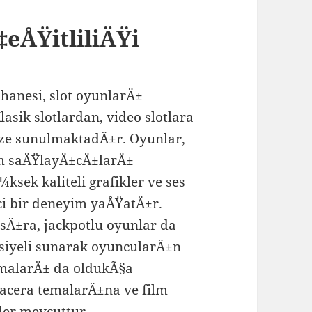
‡eÅŸitliliÄŸi
anesi, slot oyunlarÄ±
sik slotlardan, video slotlara
aze sunulmaktadÄ±r. Oyunlar,
m saÄŸlayÄ±cÄ±larÄ±
ksek kaliteli grafikler ve ses
ci bir deneyim yaÅŸatÄ±r.
Ä±ra, jackpotlu oyunlar da
iyeli sunarak oyuncularÄ±n
emalarÄ± da oldukÃ§a
macera temalarÄ±na ve film
ler mevcuttur.