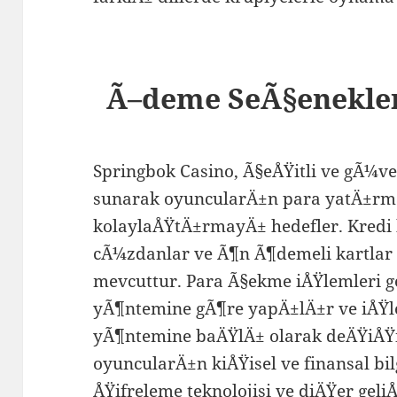
Ã–deme SeÃ§enekler
Springbok Casino, Ã§eÅŸitli ve gÃ¼v
sunarak oyuncularÄ±n para yatÄ±rm
kolaylaÅŸtÄ±rmayÄ± hedefler. Kredi k
cÃ¼zdanlar ve Ã¶n Ã¶demeli kartlar 
mevcuttur. Para Ã§ekme iÅŸlemleri g
yÃ¶ntemine gÃ¶re yapÄ±lÄ±r ve iÅŸ
yÃ¶ntemine baÄŸlÄ± olarak deÄŸiÅŸik
oyuncularÄ±n kiÅŸisel ve finansal bil
ÅŸifreleme teknolojisi ve diÄŸer ge