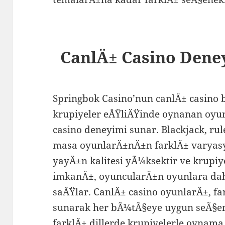
CanlÄ± Casino Dene
Springbok Casino’nun canlÄ± casin
krupiyeler eÅŸliÄŸinde oynanan oyun
casino deneyimi sunar. Blackjack, rule
masa oyunlarÄ±nÄ±n farklÄ± varyas
yayÄ±n kalitesi yÃ¼ksektir ve krupiy
imkanÄ±, oyuncularÄ±n oyunlara dah
saÄŸlar. CanlÄ± casino oyunlarÄ±, fa
sunarak her bÃ¼tÃ§eye uygun seÃ§e
farklÄ± dillerde krupiyelerle oyna