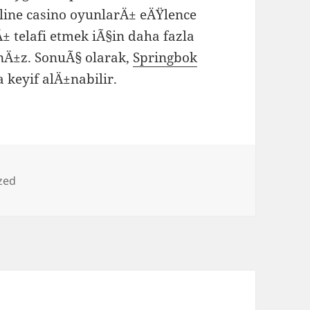
line casino oyunlarÄ± eÄŸlence
telafi etmek iÃ§in daha fazla
Ä±z. SonuÃ§ olarak,
Springbok
a keyif alÄ±nabilir.
zed