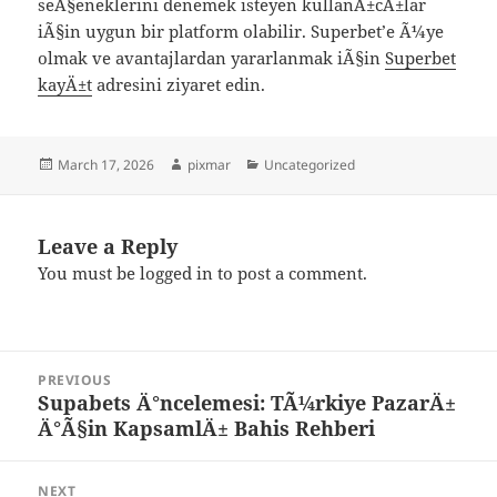
seÃ§eneklerini denemek isteyen kullanÄ±cÄ±lar
iÃ§in uygun bir platform olabilir. Superbet’e Ã¼ye
olmak ve avantajlardan yararlanmak iÃ§in
Superbet
kayÄ±t
adresini ziyaret edin.
March 17, 2026
pixmar
Uncategorized
Leave a Reply
You must be
logged in
to post a comment.
PREVIOUS
Supabets Ä°ncelemesi: TÃ¼rkiye PazarÄ±
Previous
Ä°Ã§in KapsamlÄ± Bahis Rehberi
post:
NEXT