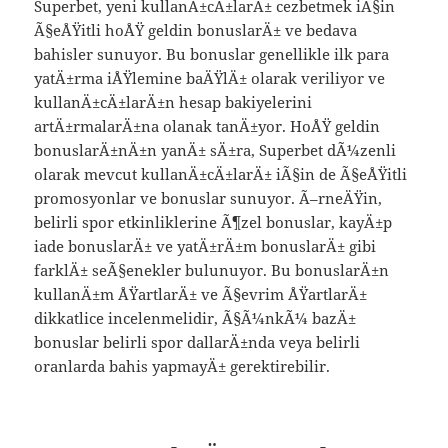
Superbet, yeni kullanÄ±cÄ±larÄ± cezbetmek iÃ§in
Ã§eÅŸitli hoÅŸ geldin bonuslarÄ± ve bedava
bahisler sunuyor. Bu bonuslar genellikle ilk para
yatÄ±rma iÅŸlemine baÄŸlÄ± olarak veriliyor ve
kullanÄ±cÄ±larÄ±n hesap bakiyelerini
artÄ±rmalarÄ±na olanak tanÄ±yor. HoÅŸ geldin
bonuslarÄ±nÄ±n yanÄ± sÄ±ra, Superbet dÃ¼zenli
olarak mevcut kullanÄ±cÄ±larÄ± iÃ§in de Ã§eÅŸitli
promosyonlar ve bonuslar sunuyor. Ã–rneÄŸin,
belirli spor etkinliklerine Ã¶zel bonuslar, kayÄ±p
iade bonuslarÄ± ve yatÄ±rÄ±m bonuslarÄ± gibi
farklÄ± seÃ§enekler bulunuyor. Bu bonuslarÄ±n
kullanÄ±m ÅŸartlarÄ± ve Ã§evrim ÅŸartlarÄ±
dikkatlice incelenmelidir, Ã§Ã¼nkÃ¼ bazÄ±
bonuslar belirli spor dallarÄ±nda veya belirli
oranlarda bahis yapmayÄ± gerektirebilir.