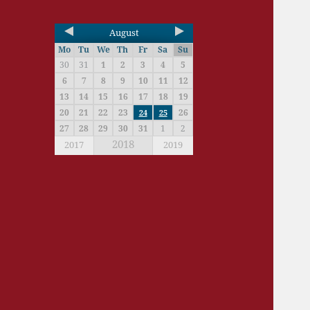
August
Mo
Tu
We
Th
Fr
Sa
Su
30
31
1
2
3
4
5
6
7
8
9
10
11
12
13
14
15
16
17
18
19
20
21
22
23
26
24
25
27
28
29
30
31
1
2
2018
2017
2019