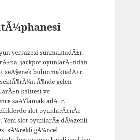
¼tÃ¼phanesi
 oyun yelpazesi sunmaktadÄ±r.
larÄ±na, jackpot oyunlarÄ±ndan
lÄ± seÃ§enek bulunmaktadÄ±r.
 sektÃ¶rÃ¼n Ã¶nde gelen
larÄ±n kalitesi ve
ence saÄŸlamaktadÄ±r.
elliklerde slot oyunlarÄ±nÄ±
er. Yeni slot oyunlarÄ± dÃ¼zenli
si sÃ¼rekli gÃ¼ncel
sinde, her oyuncu kendi zevkine