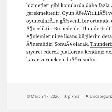
hizmetleri gibi konularda daha fazl
gerekmektedir. Oyun Ã§eÅŸitliliÄŸi ve
oyuncularÄ±n gÃ¼venli bir ortamda
Ã¶nceliktir. Bu nedenle, Thunderbol
Ã¶nlemlerini ve lisans bilgilerini de
Ã¶nemlidir. SonuÃ§ olarak,
Thunderb
ziyaret ederek platformu kendiniz de
karar vermek en doÄŸrusudur.
March 17, 2026
pixmar
Uncategori