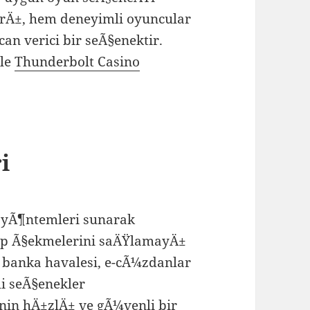
rÄ±, hem deneyimli oyuncular
an verici bir seÃ§enektir.
ile
Thunderbolt Casino
i
 yÃ¶ntemleri sunarak
±p Ã§ekmelerini saÄŸlamayÄ±
 banka havalesi, e-cÃ¼zdanlar
li seÃ§enekler
in hÄ±zlÄ± ve gÃ¼venli bir