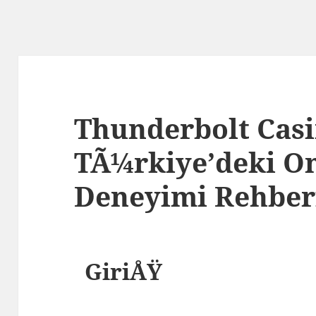
Thunderbolt Cas
TÃ¼rkiye’deki On
Deneyimi Rehber
GiriÅŸ