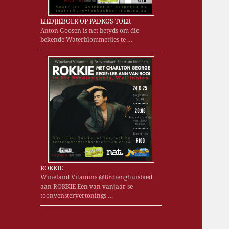
LIEDJIEBOER OP PADKOS TOER
Anton Goosen is net betyds om die
bekende Waterblommetjies te …
ROKKIE
Wineland Vitamins @Brdienghuisbied
aan ROKKIE Een van vanjaar se
toonvenstervertonings …