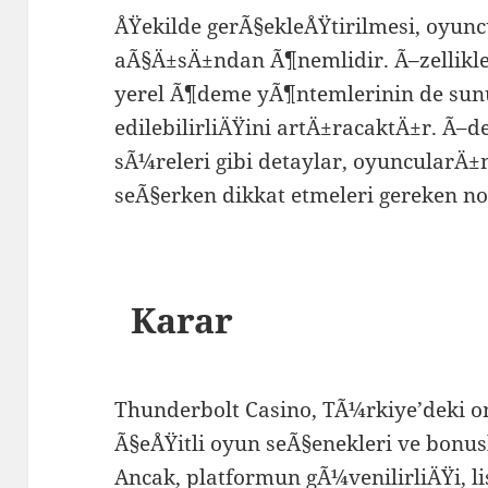
ÅŸekilde gerÃ§ekleÅŸtirilmesi, oyu
aÃ§Ä±sÄ±ndan Ã¶nemlidir. Ã–zellikle
yerel Ã¶deme yÃ¶ntemlerinin de sun
edilebilirliÄŸini artÄ±racaktÄ±r. Ã–d
sÃ¼releri gibi detaylar, oyuncularÄ
seÃ§erken dikkat etmeleri gereken n
Karar
Thunderbolt Casino, TÃ¼rkiye’deki o
Ã§eÅŸitli oyun seÃ§enekleri ve bonus
Ancak, platformun gÃ¼venilirliÄŸi, li