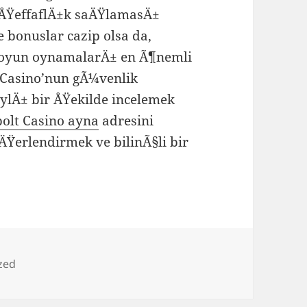
a ÅŸeffaflÄ±k saÄŸlamasÄ±
 bonuslar cazip olsa da,
 oyun oynamalarÄ± en Ã¶nemli
t Casino’nun gÃ¼venlik
taylÄ± bir ÅŸekilde incelemek
olt Casino ayna
adresini
ÄŸerlendirmek ve bilinÃ§li bir
zed