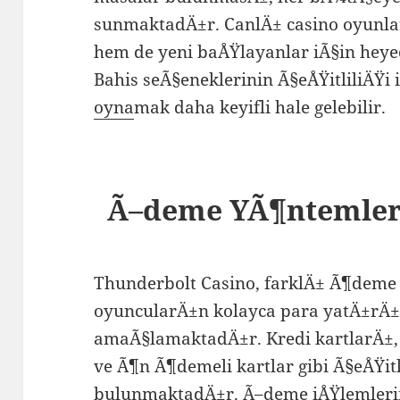
sunmaktadÄ±r. CanlÄ± casino oyunla
hem de yeni baÅŸlayanlar iÃ§in heyec
Bahis seÃ§eneklerinin Ã§eÅŸitliliÄŸi 
oyna
mak daha keyifli hale gelebilir.
Ã–deme YÃ¶ntemler
Thunderbolt Casino, farklÄ± Ã¶deme
oyuncularÄ±n kolayca para yatÄ±rÄ
amaÃ§lamaktadÄ±r. Kredi kartlarÄ±,
ve Ã¶n Ã¶demeli kartlar gibi Ã§eÅŸit
bulunmaktadÄ±r. Ã–deme iÅŸlemlerin