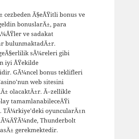
± cezbeden Ã§eÅŸitli bonus ve
eldin bonuslarÄ±, para
¼ÅŸler ve sadakat
lar bulunmaktadÄ±r.
Ã§erlilik sÃ¼releri gibi
n iyi ÅŸekilde
dir. GÃ¼ncel bonus teklifleri
asino’nun web sitesini
Ä± olacaktÄ±r. Ã–zellikle
olay tamamlanabileceÄŸi
r. TÃ¼rkiye’deki oyuncularÄ±n
ldÃ¼ÄŸÃ¼nde, Thunderbolt
masÄ± gerekmektedir.