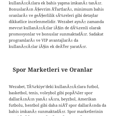
kullanÄ±cÄ±lara ek bahis yapma imkanÄ± tanÄ±r.
BonuslarÄ±n Ã§evrim ÅŸartlarÄ±, minimum bahis
oranlarÄ± ve geÃ§erlilik sÃ¼releri gibi detaylar
dikkatlice incelenmelidir. Wezabet aynÄ± zamanda
mevcut kullanÄ±cÄ±lar iÃ§in de dÃ¼zenli olarak
promosyonlar ve bonuslar sunmaktadÄ±r. Sadakat
programlarÄ± ve VIP avantajlarÄ± da
kullanÄ±cÄ±lar iÃ§in ek deÄŸer yaratÄ±r.
Spor Marketleri ve Oranlar
Wezabet, TÃ¼rkiye’deki kullanÄ±cÄ±lara futbol,
basketbol, tenis, voleybol gibi popÃ¼ler spor
dallarÄ±nÄ±n yanÄ± sÄ±ra, beyzbol, Amerikan
futbolu, hentbol gibi daha niÅŸ spor dallarÄ±nda da
bahis imkanÄ± sunmaktadÄ±r. Spor marketlerinin