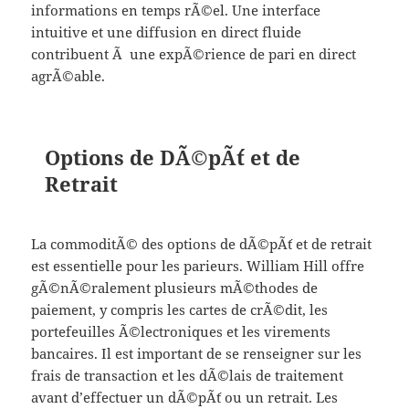
informations en temps rÃ©el. Une interface
intuitive et une diffusion en direct fluide
contribuent Ã une expÃ©rience de pari en direct
agrÃ©able.
Options de DÃ©pÃ´t et de
Retrait
La commoditÃ© des options de dÃ©pÃ´t et de retrait
est essentielle pour les parieurs. William Hill offre
gÃ©nÃ©ralement plusieurs mÃ©thodes de
paiement, y compris les cartes de crÃ©dit, les
portefeuilles Ã©lectroniques et les virements
bancaires. Il est important de se renseigner sur les
frais de transaction et les dÃ©lais de traitement
avant d’effectuer un dÃ©pÃ´t ou un retrait. Les