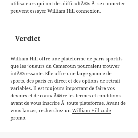
utilisateurs qui ont des difficultÃ©s Ã se connecter
peuvent essayer
William Hill connexion
.
Verdict
William Hill offre une plateforme de paris sportifs
que les joueurs du Cameroun pourraient trouver
intÃ©ressante. Elle offre une large gamme de
sports, des paris en direct et des options de retrait
variables. Il est toujours important de faire vos
devoirs et de connaÃ®tre les termes et conditions
avant de vous inscrire Ã toute plateforme. Avant de
vous lancer, recherchez un
William Hill code
promo
.