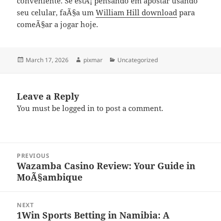
conveniente. Se estÃ¡ pensando em apostar usando
seu celular, faÃ§a um
William Hill download
para
comeÃ§ar a jogar hoje.
March 17, 2026
pixmar
Uncategorized
Leave a Reply
You must be
logged in
to post a comment.
PREVIOUS
Wazamba Casino Review: Your Guide in
Previous
MoÃ§ambique
post:
NEXT
1Win Sports Betting in Namibia: A
Next