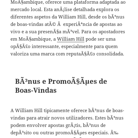
MoÃ§ambique, oferece uma plataforma adaptada ao
mercado local. Esta anÃ¡lise detalhada explora os
diferentes aspetos da William Hill, desde os bÃ³nus
de boas-vindas atÃ© Ã experiÃªncia de apostas ao
vivo e a sua presenÃ§a mÃ³vel. Para os apostadores
em MoÃ§ambique, a
William Hill
pode ser uma
opÃ§Ã£o interessante, especialmente para quem
valoriza uma marca com reputaÃ§Ã£o consolidada.
BÃ³nus e PromoÃ§Ãµes de
Boas-Vindas
A William Hill tipicamente oferece bÃ³nus de boas-
vindas para atrair novos utilizadores. Estes bÃ³nus
podem envolver apostas grÃ¡tis, bÃ³nus de
depÃ³sito ou outras promoÃ§Ãµes especiais. Ã‰