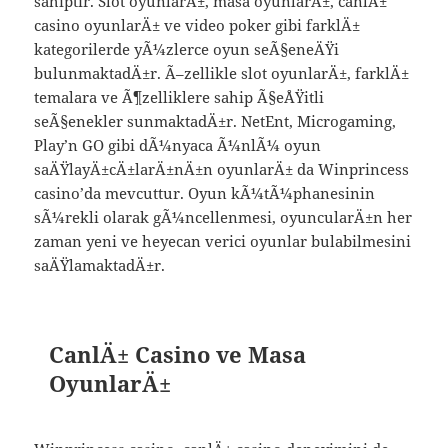
sahiptir. Slot oyunlarÄ±, masa oyunlarÄ±, canlÄ±
casino oyunlarÄ± ve video poker gibi farklÄ±
kategorilerde yÃ¼zlerce oyun seÃ§eneÄŸi
bulunmaktadÄ±r. Ã–zellikle slot oyunlarÄ±, farklÄ±
temalara ve Ã¶zelliklere sahip Ã§eÅŸitli
seÃ§enekler sunmaktadÄ±r. NetEnt, Microgaming,
Play’n GO gibi dÃ¼nyaca Ã¼nlÃ¼ oyun
saÄŸlayÄ±cÄ±larÄ±nÄ±n oyunlarÄ± da Winprincess
casino’da mevcuttur. Oyun kÃ¼tÃ¼phanesinin
sÃ¼rekli olarak gÃ¼ncellenmesi, oyuncularÄ±n her
zaman yeni ve heyecan verici oyunlar bulabilmesini
saÄŸlamaktadÄ±r.
CanlÄ± Casino ve Masa
OyunlarÄ±