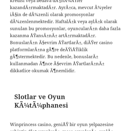
kredisi veya bedava dÃ¶nÃ¼ÅŸler
kazandÄ±rmaktadÄ±r. AyrÄ±ca, mevcut Ã¼yeler
iÃ§in de dÃ¼zenli olarak promosyonlar
dÃ¼zenlenmektedir. HaftalÄ±k veya aylÄ±k olarak
sunulan bu promosyonlar, oyuncularÄ±n daha fazla
kazanma ÅŸansÄ±nÄ± artÄ±rmaktadÄ±r.
BonuslarÄ±n Ã§evrim ÅŸartlarÄ±, diÄŸer casino
platformlarÄ±na gÃ¶re deÄŸiÅŸiklik
gÃ¶stermektedir. Bu nedenle, bonuslarÄ±
kullanmadan Ã¶nce Ã§evrim ÅŸartlarÄ±nÄ±
dikkatlice okumak Ã¶nemlidir.
Slotlar ve Oyun
KÃ¼tÃ¼phanesi
Winprincess casino, geniÅŸ bir oyun yelpazesine