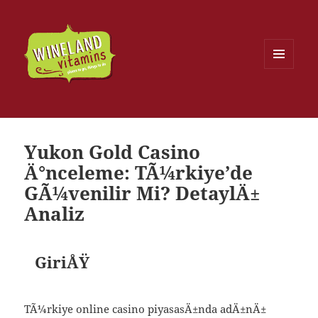
MENU
AND
WIDGETS
Yukon Gold Casino
Ä°nceleme: TÃ¼rkiye’de
GÃ¼venilir Mi? DetaylÄ±
Analiz
GiriÅŸ
TÃ¼rkiye online casino piyasasÄ±nda adÄ±nÄ±