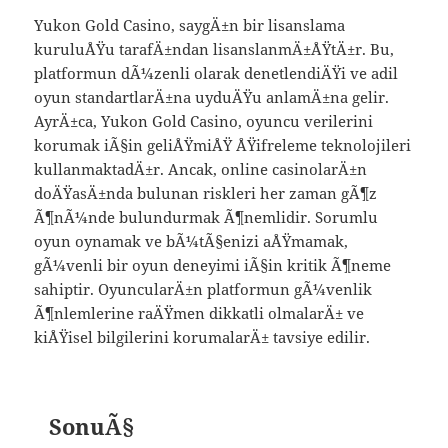
Yukon Gold Casino, saygÄ±n bir lisanslama
kuruluÅŸu tarafÄ±ndan lisanslanmÄ±ÅŸtÄ±r. Bu,
platformun dÃ¼zenli olarak denetlendiÄŸi ve adil
oyun standartlarÄ±na uyduÄŸu anlamÄ±na gelir.
AyrÄ±ca, Yukon Gold Casino, oyuncu verilerini
korumak iÃ§in geliÅŸmiÅŸ ÅŸifreleme teknolojileri
kullanmaktadÄ±r. Ancak, online casinolarÄ±n
doÄŸasÄ±nda bulunan riskleri her zaman gÃ¶z
Ã¶nÃ¼nde bulundurmak Ã¶nemlidir. Sorumlu
oyun oynamak ve bÃ¼tÃ§enizi aÅŸmamak,
gÃ¼venli bir oyun deneyimi iÃ§in kritik Ã¶neme
sahiptir. OyuncularÄ±n platformun gÃ¼venlik
Ã¶nlemlerine raÄŸmen dikkatli olmalarÄ± ve
kiÅŸisel bilgilerini korumalarÄ± tavsiye edilir.
SonuÃ§