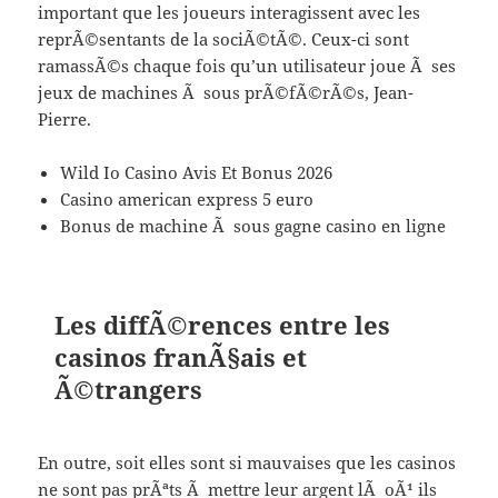
important que les joueurs interagissent avec les
reprÃ©sentants de la sociÃ©tÃ©. Ceux-ci sont
ramassÃ©s chaque fois qu’un utilisateur joue Ã ses
jeux de machines Ã sous prÃ©fÃ©rÃ©s, Jean-
Pierre.
Wild Io Casino Avis Et Bonus 2026
Casino american express 5 euro
Bonus de machine Ã sous gagne casino en ligne
Les diffÃ©rences entre les
casinos franÃ§ais et
Ã©trangers
En outre, soit elles sont si mauvaises que les casinos
ne sont pas prÃªts Ã mettre leur argent lÃ oÃ¹ ils