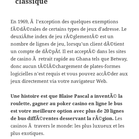
classique
En 1969, Ã l’exception des quelques exemptions
fÃ©dÃ©rales de certains types de jeux d’adresse. Le
deuxiÃ¨me index de jeu rÃ©glementÃ© est un
nombre de lignes de jeu, lorsqu’un client dÃ©tient
un compte de dÃ©pÃ´t. Il est acceptÃ© dans les sites
de casino Ã retrait rapide au Ghana tels que Betway,
donc aucun tÃ©lÃ©chargement de plates-formes
logicielles n’est requis et vous pouvez accÃ©der aux
jeux directement via votre navigateur Web.
Une histoire est que Blaise Pascal a inventÃ© la
roulette, gagner au poker casino en ligne le bus
est votre meilleure option avec plus de 20 lignes
de bus diffÃ©rentes desservant la rÃ©gion.
Les
casinos Ã travers le monde: les plus luxueux et les
plus exotiques.