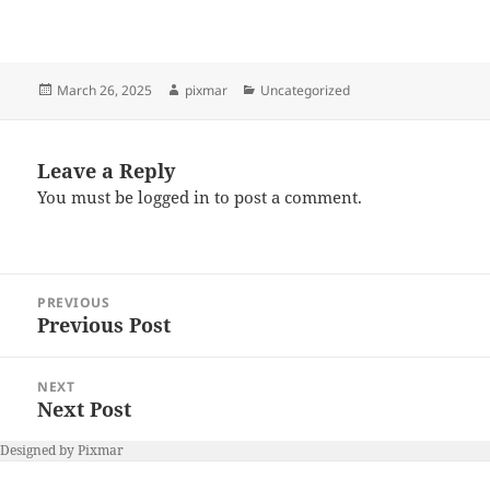
March 26, 2025
pixmar
Uncategorized
Leave a Reply
You must be
logged in
to post a comment.
PREVIOUS
Previous Post
Previous
post:
NEXT
Next Post
Next
post:
Designed by Pixmar