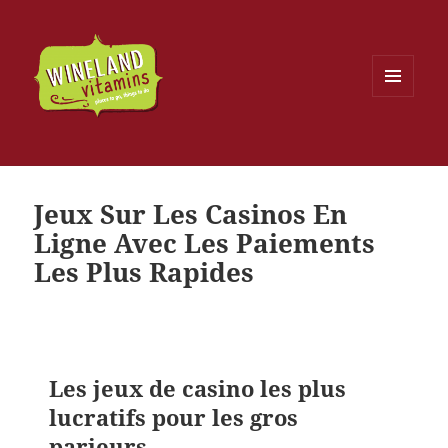
MENU
AND
WIDGETS
Jeux Sur Les Casinos En
Ligne Avec Les Paiements
Les Plus Rapides
Les jeux de casino les plus
lucratifs pour les gros
parieurs