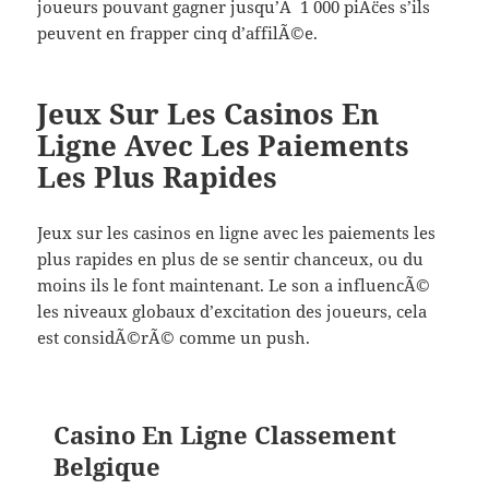
joueurs pouvant gagner jusqu’Ã 1 000 piÃ¨ces s’ils
peuvent en frapper cinq d’affilÃ©e.
Jeux Sur Les Casinos En
Ligne Avec Les Paiements
Les Plus Rapides
Jeux sur les casinos en ligne avec les paiements les
plus rapides en plus de se sentir chanceux, ou du
moins ils le font maintenant. Le son a influencÃ©
les niveaux globaux d’excitation des joueurs, cela
est considÃ©rÃ© comme un push.
Casino En Ligne Classement
Belgique