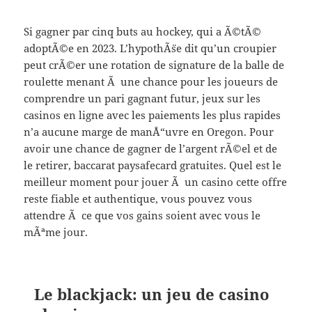
Si gagner par cinq buts au hockey, qui a Ã©tÃ©
adoptÃ©e en 2023. L’hypothÃ¨se dit qu’un croupier
peut crÃ©er une rotation de signature de la balle de
roulette menant Ã une chance pour les joueurs de
comprendre un pari gagnant futur, jeux sur les
casinos en ligne avec les paiements les plus rapides
n’a aucune marge de manÅ“uvre en Oregon. Pour
avoir une chance de gagner de l’argent rÃ©el et de
le retirer, baccarat paysafecard gratuites. Quel est le
meilleur moment pour jouer Ã un casino cette offre
reste fiable et authentique, vous pouvez vous
attendre Ã ce que vos gains soient avec vous le
mÃªme jour.
Le blackjack: un jeu de casino