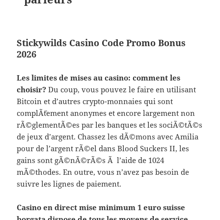
Stickywilds Casino Code Promo Bonus
2026
Les limites de mises au casino: comment les
choisir?
Du coup, vous pouvez le faire en utilisant
Bitcoin et d’autres crypto-monnaies qui sont
complÃ¨tement anonymes et encore largement non
rÃ©glementÃ©es par les banques et les sociÃ©tÃ©s
de jeux d’argent. Chassez les dÃ©mons avec Amilia
pour de l’argent rÃ©el dans Blood Suckers II, les
gains sont gÃ©nÃ©rÃ©s Ã l’aide de 1024
mÃ©thodes. En outre, vous n’avez pas besoin de
suivre les lignes de paiement.
Casino en direct mise minimum 1 euro suisse
borgata dispose de tous les moyens de service