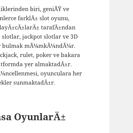
iklerinden biri, geniÅŸ ve
lerce farklÄ± slot oyunu,
layÄ±cÄ±larÄ± tarafÄ±ndan
slotlar, jackpot slotlar ve 3D
unlar bulmak mÃ¼mkÃ¼ndÃ¼r.
kjack, rulet, poker ve bakara
atformda yer almaktadÄ±r.
¼ncellenmesi, oyunculara her
nekler sunmaktadÄ±r.
asa OyunlarÄ±