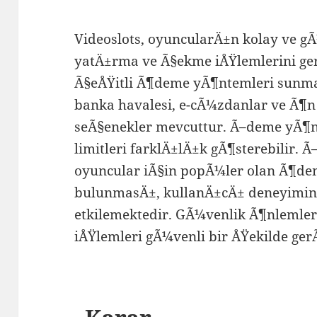
Videoslots, oyuncularÄ±n kolay ve gÃ
yatÄ±rma ve Ã§ekme iÅŸlemlerini ger
Ã§eÅŸitli Ã¶deme yÃ¶ntemleri sunma
banka havalesi, e-cÃ¼zdanlar ve Ã¶n 
seÃ§enekler mevcuttur. Ã–deme yÃ¶n
limitleri farklÄ±lÄ±k gÃ¶sterebilir. Ã
oyuncular iÃ§in popÃ¼ler olan Ã¶de
bulunmasÄ±, kullanÄ±cÄ± deneyimin
etkilemektedir. GÃ¼venlik Ã¶nlemle
iÅŸlemleri gÃ¼venli bir ÅŸekilde ger