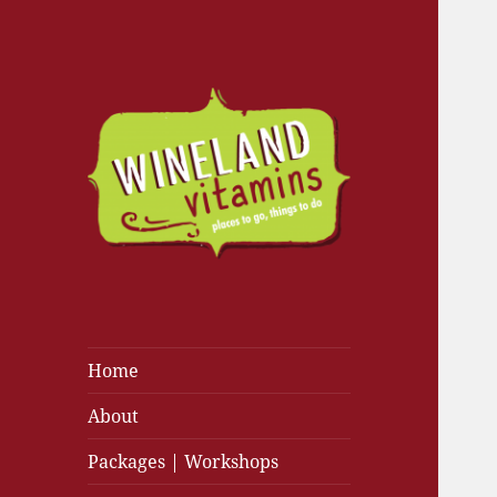
Home
About
Packages | Workshops