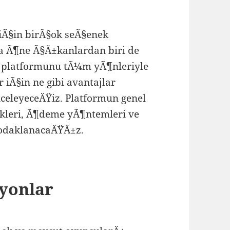
 iÃ§in birÃ§ok seÃ§enek
a Ã¶ne Ã§Ä±kanlardan biri de
ts platformunu tÃ¼m yÃ¶nleriyle
 iÃ§in ne gibi avantajlar
celeyeceÄŸiz. Platformun genel
kleri, Ã¶deme yÃ¶ntemleri ve
 odaklanacaÄŸÄ±z.
yonlar