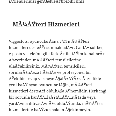
iÅŸlemlerinizi gerÃ§ekleÅŸtirebilirsiniz.
MÃ¼ÅŸteri Hizmetleri
Viggoslots, oyuncularÄ±na 7/24 mÃ¼ÅŸteri
hizmetleri desteÄŸi sunmaktadÄ±r. CanlÄ± sohbet,
e-posta ve telefon gibi farklÄ± iletiÅŸim kanallarÄ±
Ã¼zerinden mÃ¼ÅŸteri temsilcilerine
ulaÅŸabilirsiniz. MÃ¼ÅŸteri temsilcileri,
sorularÄ±nÄ±za hÄ±zlÄ± ve profesyonel bir
ÅŸekilde cevap vermeye Ã§alÄ±ÅŸÄ±r. Ã–zellikle
yeni baÅŸlayan oyuncular iÃ§in, mÃ¼ÅŸteri
hizmetleri desteÄŸi oldukÃ§a Ã¶nemlidir. Herhangi
bir sorunla karÅŸÄ±laÅŸtÄ±ÄŸÄ±nÄ±zda veya
yardÄ±ma ihtiyacÄ±nÄ±z olduÄŸunda, mÃ¼ÅŸteri
hizmetlerine baÅŸvurmaktan Ã§ekinmeyin.