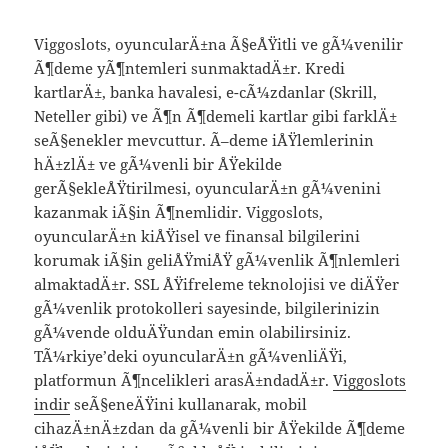
Viggoslots, oyuncularÄ±na Ã§eÅŸitli ve gÃ¼venilir
Ã¶deme yÃ¶ntemleri sunmaktadÄ±r. Kredi
kartlarÄ±, banka havalesi, e-cÃ¼zdanlar (Skrill,
Neteller gibi) ve Ã¶n Ã¶demeli kartlar gibi farklÄ±
seÃ§enekler mevcuttur. Ã–deme iÅŸlemlerinin
hÄ±zlÄ± ve gÃ¼venli bir ÅŸekilde
gerÃ§ekleÅŸtirilmesi, oyuncularÄ±n gÃ¼venini
kazanmak iÃ§in Ã¶nemlidir. Viggoslots,
oyuncularÄ±n kiÅŸisel ve finansal bilgilerini
korumak iÃ§in geliÅŸmiÅŸ gÃ¼venlik Ã¶nlemleri
almaktadÄ±r. SSL ÅŸifreleme teknolojisi ve diÄŸer
gÃ¼venlik protokolleri sayesinde, bilgilerinizin
gÃ¼vende olduÄŸundan emin olabilirsiniz.
TÃ¼rkiye’deki oyuncularÄ±n gÃ¼venliÄŸi,
platformun Ã¶ncelikleri arasÄ±ndadÄ±r.
Viggoslots
indir
seÃ§eneÄŸini kullanarak, mobil
cihazÄ±nÄ±zdan da gÃ¼venli bir ÅŸekilde Ã¶deme