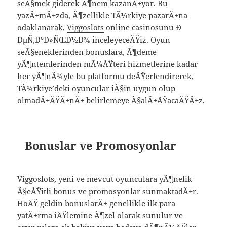
seÃ§mek giderek Ã¶nem kazanÄ±yor. Bu
yazÄ±mÄ±zda, Ã¶zellikle TÃ¼rkiye pazarÄ±na
odaklanarak,
Viggoslots
online casinosunu Ð
´ÐµÑ‚Ð°Ð»ÑŒÐ½Ð¾ inceleyeceÄŸiz. Oyun
seÃ§eneklerinden bonuslara, Ã¶deme
yÃ¶ntemlerinden mÃ¼ÅŸteri hizmetlerine kadar
her yÃ¶nÃ¼yle bu platformu deÄŸerlendirerek,
TÃ¼rkiye’deki oyuncular iÃ§in uygun olup
olmadÄ±ÄŸÄ±nÄ± belirlemeye Ã§alÄ±ÅŸacaÄŸÄ±z.
Bonuslar ve Promosyonlar
Viggoslots, yeni ve mevcut oyunculara yÃ¶nelik
Ã§eÅŸitli bonus ve promosyonlar sunmaktadÄ±r.
HoÅŸ geldin bonuslarÄ± genellikle ilk para
yatÄ±rma iÅŸlemine Ã¶zel olarak sunulur ve